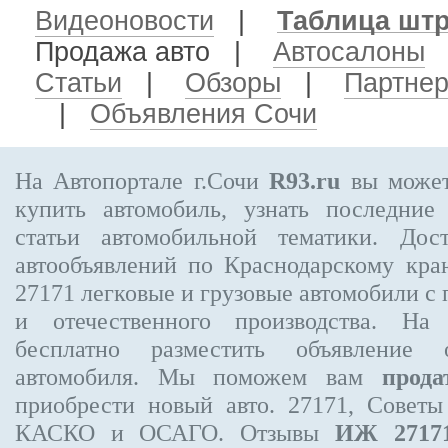
Видеоновости
|
Таблица шт
Продажа авто
|
Автосалоны
Статьи
|
Обзоры
|
Партне
|
Объявления Сочи
На Автопортале г.Сочи
R93.ru
вы может
купить автомобиль, узнать последние
статьи автомобильной тематики. Дос
автообъявлений по Краснодарскому кр
27171
легковые и грузовые автомобили с 
и отечественного производства. На
бесплатно
разместить объявление
о 
автомобиля. Мы поможем вам
прода
приобрести новый авто. 27171, Советы
КАСКО и ОСАГО. Отзывы
ИЖ 2717