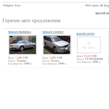
Найдено:
0
шт.
Мой гараж: (
0
)
Пок
простой сп
Горячие авто предложения
NISSAN
PRIMERA
NISSAN
EXPERT
KIA
PICANTO
Цена:
9,522
USD
Цена:
7,490
USD
Цена:
5,805
USD
Город:
ГЕЛЕНДЖИК
Город:
Темрюк
Город:
Туапсе
Год выпуска:
2006 г.
Год выпуска:
1998 г.
Год выпуска:
1999 г.