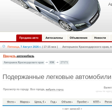
Продажа авто
Автосалоны
Объявления
Новости
Пятница,
7 Август 2026 г.
| 17:15 мск
| Авторынок Краснодарского края, по
Продать
автомобиль
ИЖ
27171
Авторынок Краснодарского края
Подержанные легковые автомобили
Валют
Просмотр по городу: Все города,
выбрать город
цены по курс
Фото
Марка
Цена, €
Год
Объем
Пробег
КПП
Реги
< нет записей >