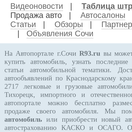
Видеоновости
|
Таблица шт
Продажа авто
|
Автосалоны
Статьи
|
Обзоры
|
Партне
|
Объявления Сочи
На Автопортале г.Сочи
R93.ru
вы может
купить автомобиль, узнать последние
статьи автомобильной тематики. Дос
автообъявлений по Краснодарскому кр
2717
легковые и грузовые автомобили
Тихорецк, импортного и отечественно
автопортале можно бесплатно
разме
продаже своего автомобиля. Мы п
автомобиль
или приобрести новый авт
автострахованию КАСКО и ОСАГО. 