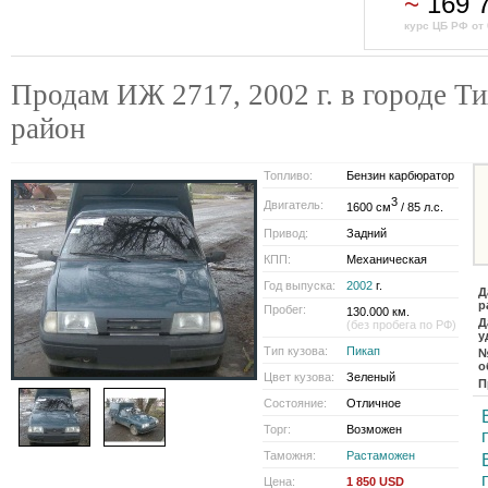
~
169 
курс ЦБ РФ от 
Продам ИЖ 2717, 2002 г. в городе Т
район
Топливо:
Бензин карбюратор
3
Двигатель:
1600 см
/ 85 л.с.
Привод:
Задний
КПП:
Механическая
Год выпуска:
2002
г.
Д
р
Пробег:
130.000 км.
Д
(без пробега по РФ)
у
Тип кузова:
Пикап
о
Цвет кузова:
Зеленый
П
Состояние:
Отличное
Торг:
Возможен
Таможня:
Растаможен
Цена:
1 850 USD