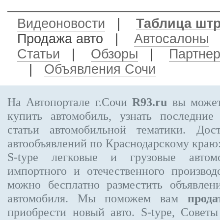
Видеоновости
|
Таблица шт
Продажа авто
|
Автосалоны
Статьи
|
Обзоры
|
Партне
|
Объявления Сочи
На Автопортале г.Сочи
R93.ru
вы может
купить автомобиль, узнать последние
статьи автомобильной тематики. Дос
автообъявлений по Краснодарскому краю
S-type
легковые и грузовые автомо
импортного и отечественного производ
можно бесплатно
разместить объявлен
автомобиля. Мы поможем вам
прода
приобрести новый авто. S-type, Совет