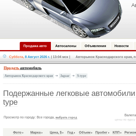
Продажа авто
Автосалоны
Объявления
Новости
Суббота,
8 Август 2026 г.
| 13:04 мск
| Авторынок Краснодарского края, по
Продать
автомобиль
Jaguar
S-type
Авторынок Краснодарского края
Подержанные легковые автомобили 
type
Валюта
Просмотр по городу: Все города,
выбрать город
цены по курсу
Фото
Марка
Цена, $
Год
Объем
Пробег
КПП
Регион