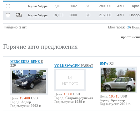
2002
3.0
280,000
АКП
Крас
Jaguar S-type
7,000
2000
3.0
215,000
АКП
Новор
Jaguar S-type
18,000
Найдено:
2
шт.
Мой гараж: (
0
)
Пока
простой спи
Горячие авто предложения
MERCEDES-BENZ
E
BMW
X3
220
VOLKSWAGEN
PASSAT
Цена:
1,500
USD
Цена:
18,715
USD
Город:
Старокорсунская
Цена:
19,400
USD
Город:
Армавир
Год выпуска:
1989 г.
Город:
Адлер
Год выпуска:
2004 г.
Год выпуска:
2002 г.