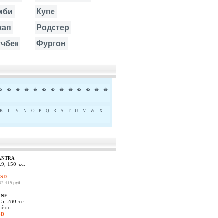
мби
Купе
кап
Родстер
тчбек
Фургон
�
�
�
�
�
�
�
�
�
�
�
�
�
K
L
M
N
O
P
Q
R
S
T
U
V
W
X
ANTRA
.9, 150 л.с.
USD
682 419
руб.
INE
.5, 280 л.с.
район
SD