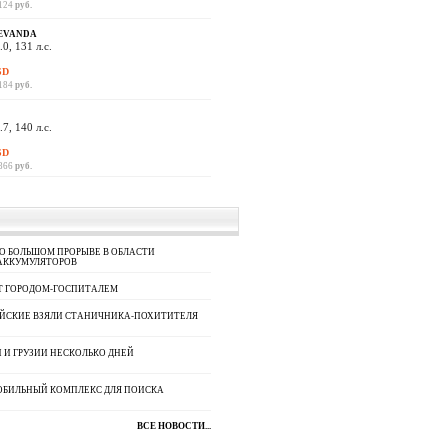
 124
руб.
EVANDA
.0, 131 л.с.
SD
 184
руб.
.7, 140 л.с.
SD
 866
руб.
 О БОЛЬШОМ ПРОРЫВЕ В ОБЛАСТИ
 АККУМУЛЯТОРОВ
Т ГОРОДОМ-ГОСПИТАЛЕМ
ЙСКИЕ ВЗЯЛИ СТАНИЧНИКА-ПОХИТИТЕЛЯ
 И ГРУЗИИ НЕСКОЛЬКО ДНЕЙ
МОБИЛЬНЫЙ КОМПЛЕКС ДЛЯ ПОИСКА
ВСЕ НОВОСТИ...