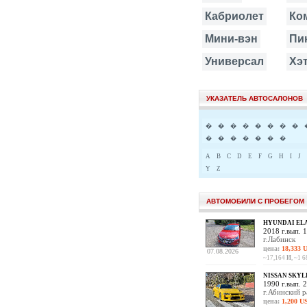
Кабриолет
Ко
Мини-вэн
Пи
Универсал
Хэ
УКАЗАТЕЛЬ АВТОСАЛОНОВ
�
�
�
�
�
�
�
�
�
�
�
�
�
�
�
A
B
C
D
E
F
G
H
I
J
Y
Z
АВТОМОБИЛИ С ПРОБЕГОМ
HYUNDAI EL
2018 г.вып. 1
г.Лабинск
цена:
18,333 
07.08.2026
~17,164
И
, ~1 
NISSAN SKYL
1990 г.вып. 2
г.Абинский 
цена:
1,200 U