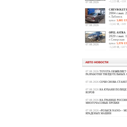
~1,123
И
, ~110
07.08.2026
CHEVROLET 
2004 г.вып. 2
г.Лабинск
цена:
3,805 U
~3,562
И
, ~349
07.08.2026
OPEL ASTRA
2020 г.вып. 1
г.Северская
цена:
5,970 U
07.08.2026
~5,589
И
, ~547
АВТО НОВОСТИ
07.08.2026
TOYOTA ОБЪЯВЛЯЕТ
РАЗРАБОТКИ ТВЕРДОТЕЛЬНЫХ
07.08.2026
СОЧИ СНОВА СТАНЕ
07.08.2026
НА КУБАНИ ПОЛИЦЕ
КОРОВ
07.08.2026
НА ГРАНИЦЕ РОССИИ
МНОГОЧАСОВЫЕ ПРОБКИ
07.08.2026
«РОЗЫСК-NANO» - 
КРАДЕНЫХ МАШИН