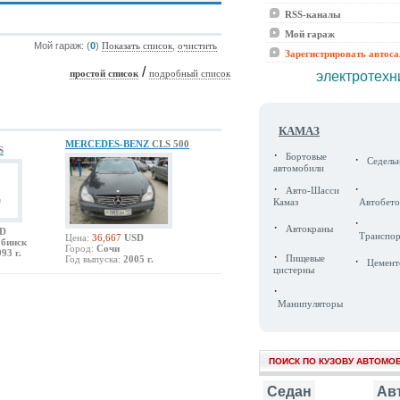
RSS-каналы
Мой гараж
Мой гараж: (
0
)
,
Показать список
очистить
Зарегистрировать автос
/
электротехн
простой список
подробный список
КАМАЗ
MERCEDES-BENZ
CLS 500
S
·
Бортовые
·
Седель
автомобили
·
·
Авто-Шасси
Камаз
Автобето
·
·
Автокраны
D
Транспо
Цена:
36,667
USD
абинск
Город:
Сочи
93 г.
·
Год выпуска:
2005 г.
Пищевые
·
Цемент
цистерны
·
Манипуляторы
ПОИСК ПО КУЗОВУ АВТОМО
Седан
Ав