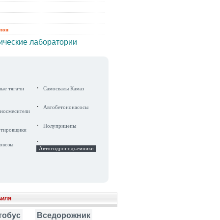
алон
ические лаборатории
·
ные тягачи
Самосвалы Камаз
·
Автобетононасосы
носмесители
·
Полуприцепы
ртировщики
·
овозы
Автогидроподъемники
БИЛЯ
тобус
Вседорожник