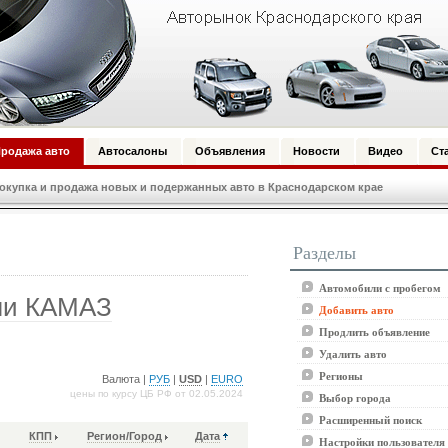
родажа авто
Автосалоны
Объявления
Новости
Видео
Ст
купка и продажа новых и подержанных авто в Краснодарском крае
Разделы
Автомобили с пробегом
ли КАМАЗ
Добавить авто
Продлить объявление
Удалить авто
Регионы
Валюта |
РУБ
|
USD
|
EURO
цены по курсу ЦБ РФ от 02.05.2024
Выбор города
Расширенный поиск
КПП
Регион/Город
Дата
Настройки пользователя