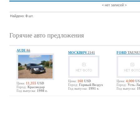
< нет записей >
Найдено:
0
шт.
Горячие авто предложения
AUDI
A6
МОСКВИЧ
2141
FORD
TAUNU
Цена:
160
USD
Цена:
4,000
US
Цена:
11,355
USD
Город:
Горный Воздух
Город:
Усть-Л
Город:
Краснодар
Год выпуска:
1991 г.
Год выпуска:
19
Год выпуска:
1998 г.