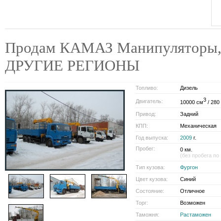
Продам КАМАЗ Манипуляторы, 2
ДРУГИЕ РЕГИОНЫ
Топливо:
Дизель
3
Двигатель:
10000 см
/ 280 
Привод:
Задний
КПП:
Механическая
Год выпуска:
2009
г.
Пробег:
0 км.
(без пробега по
Тип кузова:
Фургон
Цвет кузова:
Синий
Состояние:
Отличное
Торг:
Возможен
Таможня:
Растаможен