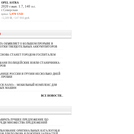
OPEL ASTRA
2020 г.вып. 1.7, 140 л.с.
г.Северская
цена:
5,970 USD
~5,589
И
, ~547 866
руб.
И
A ОБЪЯВЛЯЕТ О БОЛЬШОМ ПРОРЫВЕ В
БОТКИ ТВЕРДОТЕЛЬНЫХ АККУМУЛЯТОРОВ
 СНОВА СТАНЕТ ГОРОДОМ-ГОСПИТАЛЕМ
УБАНИ ПОЛИЦЕЙСКИЕ ВЗЯЛИ СТАНИЧНИКА-
ОРОВ
АНИЦЕ РОССИИ И ГРУЗИИ НЕСКОЛЬКО ДНЕЙ
 ПРОБКИ
СК-NANO» - МОБИЛЬНЫЙ КОМПЛЕКС ДЛЯ
НЫХ МАШИН
ВСЕ НОВОСТИ...
ЫБРАТЬ ЛУЧШЕЕ ПРЕДЛОЖЕНИЕ ПО
СРЕДИ МНОЖЕСТВА ПРЕДЛОЖЕНИЙ
ЛЬЗОВАНИЕ ОРИГИНАЛЬНЫХ КАТАЛОГОВ И
ОВ ДЛЯ ПОДБОРА И ПОКУПКИ ЗАПЧАСТЕЙ