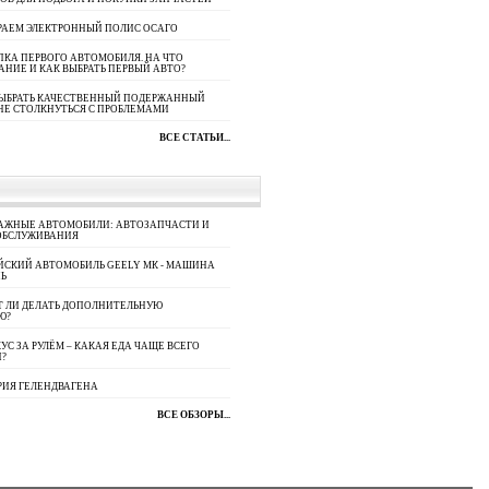
РАЕМ ЭЛЕКТРОННЫЙ ПОЛИС ОСАГО
КА ПЕРВОГО АВТОМОБИЛЯ. НА ЧТО
АНИЕ И КАК ВЫБРАТЬ ПЕРВЫЙ АВТО?
ВЫБРАТЬ КАЧЕСТВЕННЫЙ ПОДЕРЖАННЫЙ
НЕ СТОЛКНУТЬСЯ С ПРОБЛЕМАМИ
ВСЕ СТАТЬИ...
АЖНЫЕ АВТОМОБИЛИ: АВТОЗАПЧАСТИ И
ОБСЛУЖИВАНИЯ
ЙСКИЙ АВТОМОБИЛЬ GEELY МК - МАШИНА
Ь
Т ЛИ ДЕЛАТЬ ДОПОЛНИТЕЛЬНУЮ
Ю?
УС ЗА РУЛЁМ – КАКАЯ ЕДА ЧАЩЕ ВСЕГО
П?
РИЯ ГЕЛЕНДВАГЕНА
ВСЕ ОБЗОРЫ...