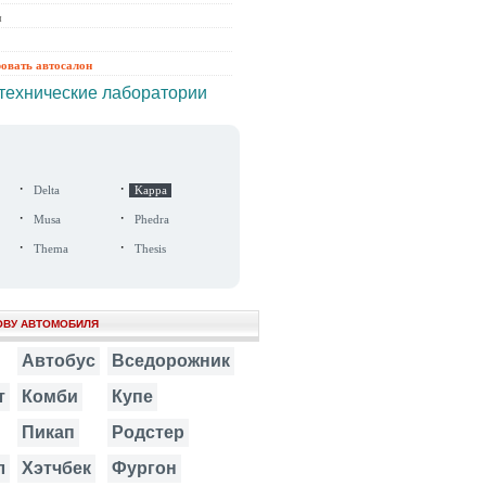
ы
ровать автосалон
технические лаборатории
·
·
Delta
Kappa
·
·
Musa
Phedra
·
·
Thema
Thesis
ОВУ АВТОМОБИЛЯ
Автобус
Вседорожник
т
Комби
Купе
Пикап
Родстер
л
Хэтчбек
Фургон