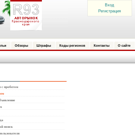
Вход
Регистрация
атьи
Обзоры
Штрафы
Коды регионов
Контакты
О сайте
 с пробегом
вто
бъявление
то
да
й поиск
пользователя