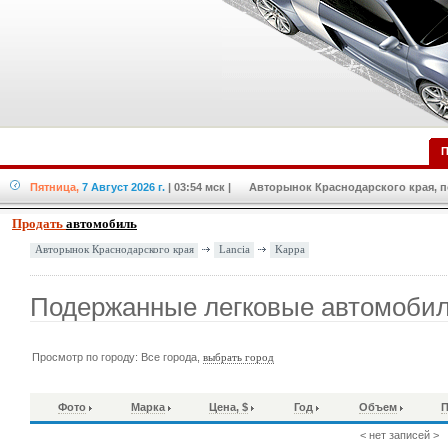
П
Пятница,
7 Август 2026 г.
| 03:54 мск
| Авторынок Краснодарского края, по
Продать
автомобиль
Lancia
Kappa
Авторынок Краснодарского края
Подержанные легковые автомобил
Просмотр по городу: Все города,
выбрать город
Фото
Марка
Цена, $
Год
Объем
П
< нет записей >