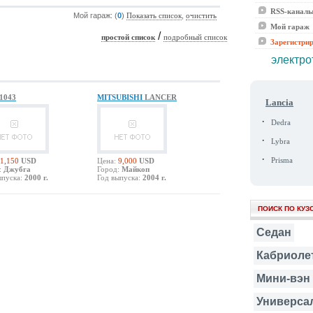
RSS-канал
Мой гараж: (
0
)
,
Показать список
очистить
Мой гараж
/
простой список
подробный список
Зарегистри
электро
1043
MITSUBISHI
LANCER
Lancia
·
Dedra
·
Lybra
·
1,150
USD
Цена:
9,000
USD
Prisma
:
Джубга
Город:
Майкоп
ыпуска:
2000 г.
Год выпуска:
2004 г.
ПОИСК ПО КУЗ
Седан
Кабриоле
Мини-вэн
Универса