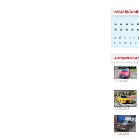
УКАЗАТЕЛЬ А
�
�
�
�
�
�
�
�
A
B
C
D
E
U
V
W
X
Y
АВТОМОБИЛИ 
07.08.2026
07.08.2026
07.08.2026