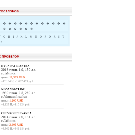
ВТОСАЛОНОВ
�
�
�
�
�
�
�
�
�
�
�
�
�
�
�
�
�
�
�
�
F
G
H
I
J
K
L
M
N
O
P
Q
R
S
T
Z
С ПРОБЕГОМ
HYUNDAI ELANTRA
2018 г.вып. 1.9, 150 л.с.
г.Лабинск
цена:
18,333 USD
~17,164
И
, ~1 682 419
руб.
NISSAN SKYLINE
1990 г.вып. 2.5, 280 л.с.
г.Абинский район
цена:
1,200 USD
~1,123
И
, ~110 124
руб.
CHEVROLET EVANDA
2004 г.вып. 2.0, 131 л.с.
г.Лабинск
цена:
3,805 USD
~3,562
И
, ~349 184
руб.