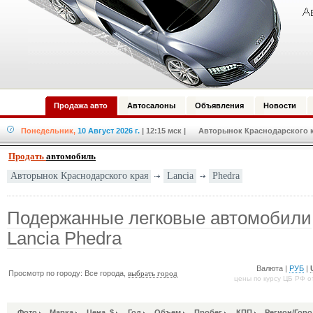
Продажа авто
Автосалоны
Объявления
Новости
Понедельник,
10 Август 2026 г.
| 12:15 мск
| Авторынок Краснодарского кр
Продать
автомобиль
Lancia
Phedra
Авторынок Краснодарского края
Подержанные легковые автомобили
Lancia Phedra
Валюта |
РУБ
|
Просмотр по городу: Все города,
выбрать город
цены по курсу ЦБ РФ о
Фото
Марка
Цена, $
Год
Объем
Пробег
КПП
Регион/Горо