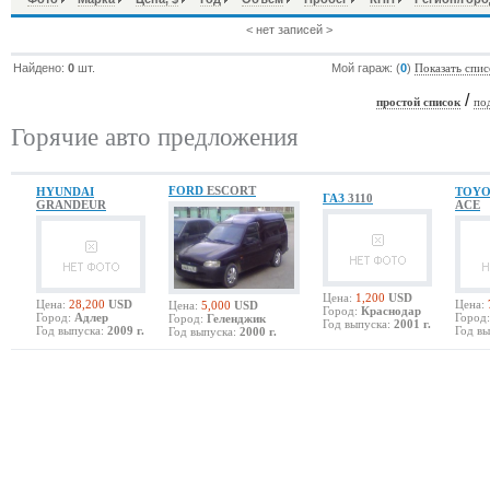
< нет записей >
Найдено:
0
шт.
Мой гараж: (
0
)
Показать спис
/
простой список
по
Горячие авто предложения
FORD
ESCORT
HYUNDAI
TOY
ГАЗ
3110
GRANDEUR
ACE
Цена:
1,200
USD
Цена:
28,200
USD
Цена:
Цена:
5,000
USD
Город:
Краснодар
Город:
Адлер
Город:
Город:
Геленджик
Год выпуска:
2001 г.
Год выпуска:
2009 г.
Год вы
Год выпуска:
2000 г.