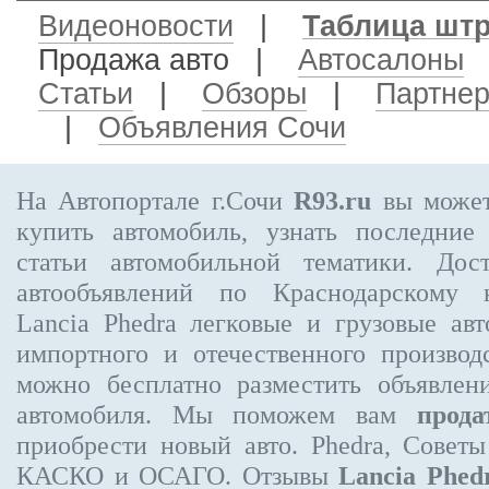
Видеоновости
|
Таблица шт
Продажа авто
|
Автосалоны
Статьи
|
Обзоры
|
Партне
|
Объявления Сочи
На Автопортале г.Сочи
R93.ru
вы может
купить автомобиль, узнать последние
статьи автомобильной тематики. Дос
автообъявлений по Краснодарскому
Lancia Phedra
легковые и грузовые авт
импортного и отечественного производ
можно бесплатно
разместить объявлен
автомобиля. Мы поможем вам
прода
приобрести новый авто. Phedra, Совет
КАСКО и ОСАГО. Отзывы
Lancia Phed