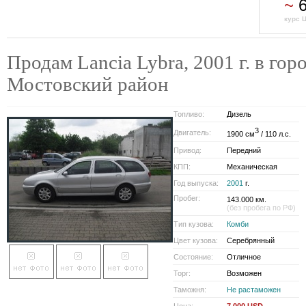
~
6
курс 
Продам Lancia Lybra, 2001 г. в гор
Мостовский район
Топливо:
Дизель
3
Двигатель:
1900 см
/ 110 л.с.
Привод:
Передний
КПП:
Механическая
Год выпуска:
2001
г.
Пробег:
143.000 км.
(без пробега по РФ)
Тип кузова:
Комби
Цвет кузова:
Серебрянный
Состояние:
Отличное
Торг:
Возможен
Таможня:
Не растаможен