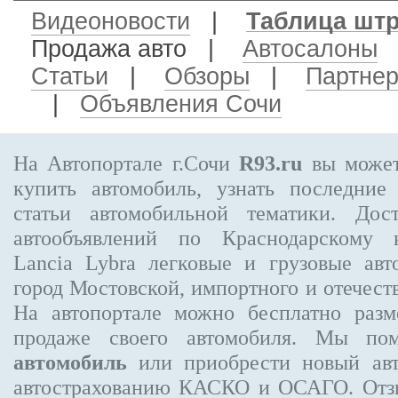
Видеоновости
|
Таблица шт
Продажа авто
|
Автосалоны
Статьи
|
Обзоры
|
Партне
|
Объявления Сочи
На Автопортале г.Сочи
R93.ru
вы может
купить автомобиль, узнать последние
статьи автомобильной тематики. Дос
автообъявлений по Краснодарскому
Lancia Lybra
легковые и грузовые авт
город Мостовской, импортного и отечест
На автопортале можно бесплатно
разм
продаже своего автомобиля. Мы п
автомобиль
или приобрести новый авт
автострахованию КАСКО и ОСАГО. От