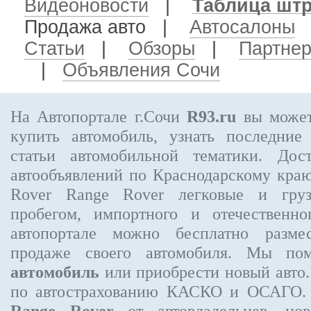
Видеоновости
|
Таблица шт
Продажа авто
|
Автосалоны
Статьи
|
Обзоры
|
Партне
|
Объявления Сочи
На Автопортале г.Сочи
R93.ru
вы может
купить автомобиль, узнать последние
статьи автомобильной тематики. Дос
автообъявлений по Краснодарскому кра
Rover Range Rover
легковые и груз
пробегом, импортного и отечественно
автопортале можно бесплатно
разме
продаже своего автомобиля. Мы п
автомобиль
или приобрести новый авто.
по автострахованию КАСКО и ОСАГО
Range Rover
от автовладельцев, нов