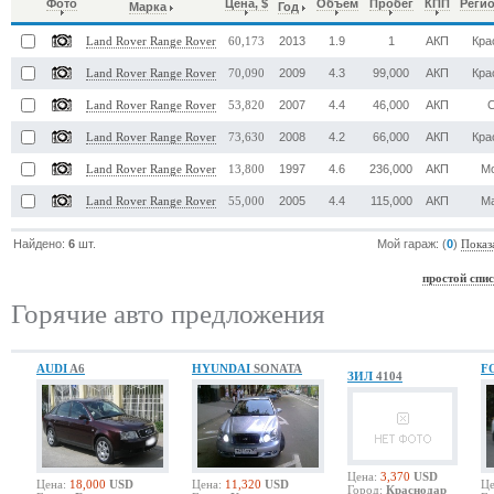
Фото
Цена, $
Объем
Пробег
КПП
Реги
Марка
Год
2013
1.9
1
АКП
Кра
Land Rover Range Rover
60,173
2009
4.3
99,000
АКП
Кра
Land Rover Range Rover
70,090
2007
4.4
46,000
АКП
Land Rover Range Rover
53,820
2008
4.2
66,000
АКП
Кра
Land Rover Range Rover
73,630
1997
4.6
236,000
АКП
М
Land Rover Range Rover
13,800
2005
4.4
115,000
АКП
М
Land Rover Range Rover
55,000
Найдено:
6
шт.
Мой гараж: (
0
)
Показ
простой спи
Горячие авто предложения
AUDI
A6
HYUNDAI
SONATA
F
ЗИЛ
4104
Цена:
3,370
USD
Цена:
18,000
USD
Цена:
11,320
USD
Це
Город:
Краснодар