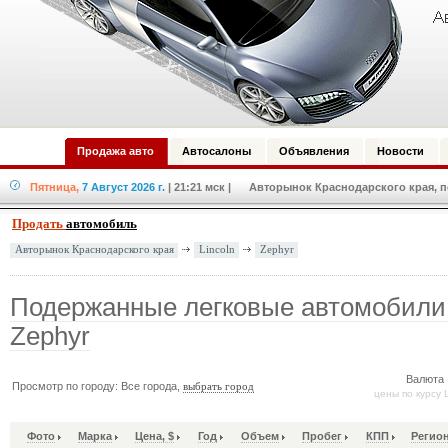
Продажа авто
Автосалоны
Объявления
Новости
Пятница,
7 Август 2026 г.
| 21:21 мск
| Авторынок Краснодарского края, по
Продать
автомобиль
Lincoln
Zephyr
Авторынок Краснодарского края
Подержанные легковые автомобили 
Zephyr
Валюта 
Просмотр по городу: Все города,
выбрать город
цены по курсу 
Фото
Марка
Цена, $
Год
Объем
Пробег
КПП
Регио