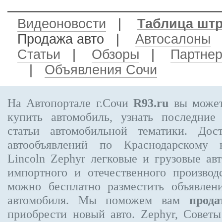
Видеоновости
|
Таблица шт
Продажа авто
|
Автосалоны
Статьи
|
Обзоры
|
Партне
|
Объявления Сочи
На Автопортале г.Сочи
R93.ru
вы может
купить автомобиль, узнать последние
статьи автомобильной тематики. Дос
автообъявлений по Краснодарскому
Lincoln Zephyr
легковые и грузовые авт
импортного и отечественного производ
можно бесплатно
разместить объявлен
автомобиля. Мы поможем вам
прода
приобрести новый авто. Zephyr, Совет