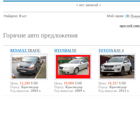
< нет записей >
Найдено:
0
шт.
Мой гараж: (
0
)
Показ
простой спи
Горячие авто предложения
RENAULT
TRAFIC
HYUNDAI
NF
TOYOTA
RAV 4
Цена:
15,200
USD
Цена:
19,000
USD
Цена:
16,357
USD
Город:
Краснодар
Город:
Краснодар
Город:
Краснодар
Год выпуска:
2004 г.
Год выпуска:
2009 г.
Год выпуска:
2012 г.