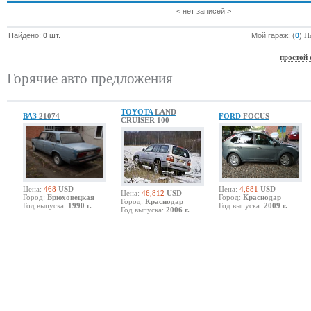
< нет записей >
Найдено:
0
шт.
Мой гараж: (
0
)
П
простой 
Горячие авто предложения
TOYOTA
LAND
ВАЗ
21074
FORD
FOCUS
CRUISER 100
Цена:
468
USD
Цена:
4,681
USD
Цена:
46,812
USD
Город:
Брюховецкая
Город:
Краснодар
Город:
Краснодар
Год выпуска:
1990 г.
Год выпуска:
2009 г.
Год выпуска:
2006 г.