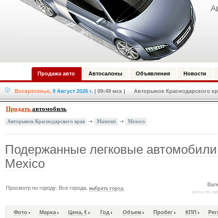
Продажа авто
Автосалоны
Объявления
Новости
Воскресенье,
9 Август 2026 г.
| 09:49 мск
| Авторынок Краснодарского кра
Продать
автомобиль
Maserati
Mexico
Авторынок Краснодарского края
Подержанные легковые автомобили 
Mexico
Вал
Просмотр по городу: Все города,
выбрать город
цены по ку
Фото
Марка
Цена, €
Год
Объем
Пробег
КПП
Рег