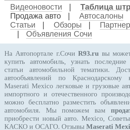
Видеоновости
|
Таблица шт
Продажа авто
|
Автосалоны
Статьи
|
Обзоры
|
Партне
|
Объявления Сочи
На Автопортале г.Сочи
R93.ru
вы может
купить автомобиль, узнать последние
статьи автомобильной тематики. Дос
автообъявлений по Краснодарскому
Maserati Mexico
легковые и грузовые ав
импортного и отечественного производ
можно бесплатно
разместить объявлен
автомобиля. Мы поможем вам
прода
приобрести новый авто. Mexico, Совет
КАСКО и ОСАГО. Отзывы
Maserati Mex