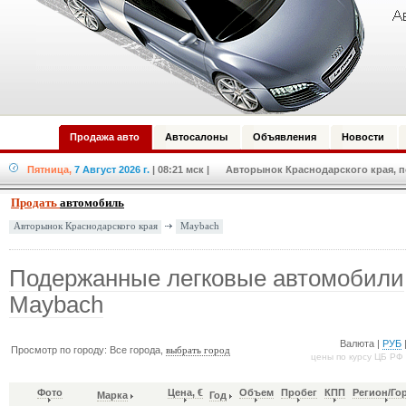
Продажа авто
Автосалоны
Объявления
Новости
Пятница,
7 Август 2026 г.
| 08:21 мск
| Авторынок Краснодарского края, по
Продать
автомобиль
Maybach
Авторынок Краснодарского края
Подержанные легковые автомобили
Maybach
Валюта |
РУБ
Просмотр по городу: Все города,
выбрать город
цены по курсу ЦБ РФ
Фото
Цена, €
Объем
Пробег
КПП
Регион/Го
Марка
Год