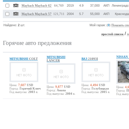
2019
4.9
37,000
АКП
Ленинградс
Maybach Maybach 62
64,769
2004
5.7
55,000
АКП
Краснода
Maybach Maybach 57
121,711
Найдено:
2
шт.
Мой гараж: (
0
)
Показать сп
/
простой список
п
Горячие авто предложения
NISSAN
MITSUBISHI
MITSUBISHI
COLT
ВАЗ
21093I
LANCER
Цена:
7,607
USD
Цена:
4,494
USD
Цена:
9,877
USD
Цена:
4,
Город:
Горячий Ключ
Город:
Голубицкая
Город:
Анапа
Город:
П
Год выпуска:
2003 г.
Год выпуска:
2005 г.
Год выпуска:
2004 г.
Год выпу