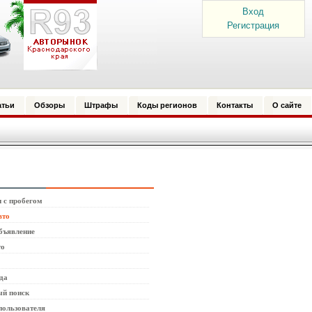
Вход
Регистрация
атьи
Обзоры
Штрафы
Коды регионов
Контакты
О сайте
 с пробегом
вто
бъявление
то
да
й поиск
пользователя