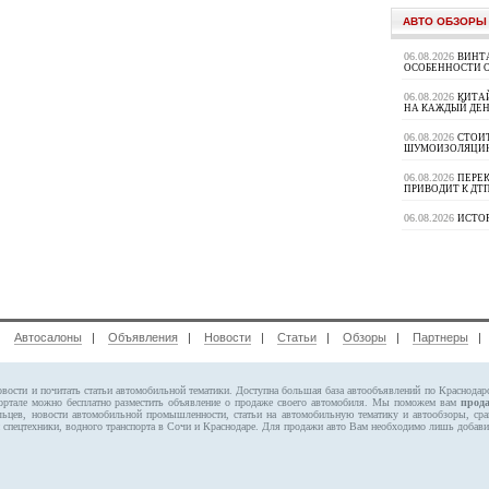
АВТО ОБЗОРЫ
06.08.2026
ВИНТ
ОСОБЕННОСТИ 
06.08.2026
КИТА
НА КАЖДЫЙ ДЕН
06.08.2026
СТОИ
ШУМОИЗОЛЯЦИ
06.08.2026
ПЕРЕК
ПРИВОДИТ К ДТ
06.08.2026
ИСТО
|
Автосалоны
|
Объявления
|
Новости
|
Статьи
|
Обзоры
|
Партнеры
овости и почитать статьи автомобильной тематики. Доступна большая база автообъявлений по Краснода
портале можно бесплатно
разместить объявление
о продаже своего автомобиля. Мы поможем вам
прод
льцев, новости автомобильной промышленности, статьи на автомобильную тематику и автообзоры, ср
 спецтехники, водного транспорта в Сочи и Краснодаре.
Для продажи авто Вам необходимо лишь добавит