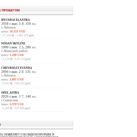
С ПРОБЕГОМ
HYUNDAI ELANTRA
2018 г.вып. 1.9, 150 л.с.
г.Лабинск
цена:
18,333 USD
~17,164
И
, ~1 682 419
руб.
NISSAN SKYLINE
1990 г.вып. 2.5, 280 л.с.
г.Абинский район
цена:
1,200 USD
~1,123
И
, ~110 124
руб.
CHEVROLET EVANDA
2004 г.вып. 2.0, 131 л.с.
г.Лабинск
цена:
3,805 USD
~3,562
И
, ~349 184
руб.
OPEL ASTRA
2020 г.вып. 1.7, 140 л.с.
г.Северская
цена:
5,970 USD
~5,589
И
, ~547 866
руб.
И
A ОБЪЯВЛЯЕТ О БОЛЬШОМ ПРОРЫВЕ В