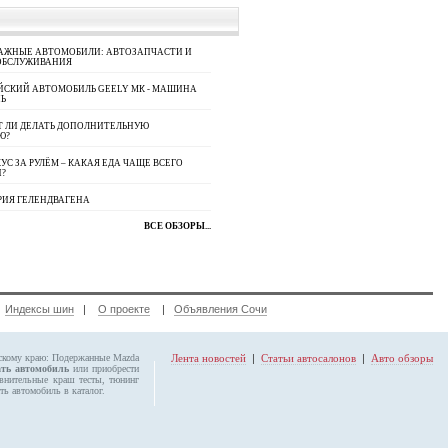
АЖНЫЕ АВТОМОБИЛИ: АВТОЗАПЧАСТИ И
ОБСЛУЖИВАНИЯ
ЙСКИЙ АВТОМОБИЛЬ GEELY МК - МАШИНА
Ь
Т ЛИ ДЕЛАТЬ ДОПОЛНИТЕЛЬНУЮ
Ю?
УС ЗА РУЛЁМ – КАКАЯ ЕДА ЧАЩЕ ВСЕГО
П?
РИЯ ГЕЛЕНДВАГЕНА
ВСЕ ОБЗОРЫ...
|
Индексы шин
|
О проекте
|
Объявления Сочи
рскому краю:
Подержанные Mazda
Лента новостей
|
Статьи автосалонов
|
Авто обзоры
ать автомобиль
или приобрести
авнительные краш тесты, тюнинг
ь автомобиль в каталог.