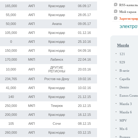
RSS-канал
165,000
АКП
Краснодар
06.09.17
Мой гараж
55,000
АКП
Краснодар
28.05.17
Зарегистри
50,000
АКП
Анапа
09.05.17
электро
105,000
АКП
Краснодар
01.12.16
0
АКП
Краснодар
25.10.16
Mazda
150,000
АКП
Краснодар
04.09.16
·
121
170,000
МКП
Лабинск
22.04.16
·
929
ДРУГИЕ
·
10,000
АКП
20.03.16
B-serie
РЕГИОНЫ
·
234,765
АКП
Ростов-на-Дону
19.02.16
Capella
·
Demio
41,000
АКП
Краснодар
10.02.16
·
Eunos Cosm
140
АКП
Краснодар
21.12.15
·
Mazda 3
250,000
МКП
Темрюк
20.12.15
·
Mazda 6
200,000
АКП
Краснодар
16.12.15
·
MPV
105
АКП
Сочи
08.12.15
·
Mx-6
260,000
АКП
Краснодар
03.12.15
·
Protege