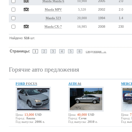
2005
2.0
Mazda Mazda 6
10,900
2002
2.0
Mazda MPV
5,520
1994
1.4
Mazda 323
20,000
2008
230
Mazda CX-7
16,985
Найдено:
516
шт.
Страницы:
1
2
3
4
5
6
следующая →
Горячие авто предложения
FORD
FOCUS
AUDI
A6
MERC
Цена:
13,000
USD
Цена:
40,000
USD
Цена:
7
Город:
Анапа
Город:
Сочи
Город:
Год выпуска:
2006 г.
Год выпуска:
2010 г.
Год вып