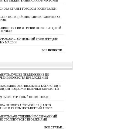
БОТКИ ТВЕРДОТЕЛЬНЫХ АККУМУЛЯТОРОВ
 СНОВА СТАНЕТ ГОРОДОМ-ГОСПИТАЛЕМ
УБАНИ ПОЛИЦЕЙСКИЕ ВЗЯЛИ СТАНИЧНИКА-
ОРОВ
АНИЦЕ РОССИИ И ГРУЗИИ НЕСКОЛЬКО ДНЕЙ
 ПРОБКИ
СК-NANO» - МОБИЛЬНЫЙ КОМПЛЕКС ДЛЯ
НЫХ МАШИН
ВСЕ НОВОСТИ...
ЫБРАТЬ ЛУЧШЕЕ ПРЕДЛОЖЕНИЕ ПО
СРЕДИ МНОЖЕСТВА ПРЕДЛОЖЕНИЙ
ЛЬЗОВАНИЕ ОРИГИНАЛЬНЫХ КАТАЛОГОВ И
ОВ ДЛЯ ПОДБОРА И ПОКУПКИ ЗАПЧАСТЕЙ
РАЕМ ЭЛЕКТРОННЫЙ ПОЛИС ОСАГО
КА ПЕРВОГО АВТОМОБИЛЯ. НА ЧТО
АНИЕ И КАК ВЫБРАТЬ ПЕРВЫЙ АВТО?
ВЫБРАТЬ КАЧЕСТВЕННЫЙ ПОДЕРЖАННЫЙ
НЕ СТОЛКНУТЬСЯ С ПРОБЛЕМАМИ
ВСЕ СТАТЬИ...