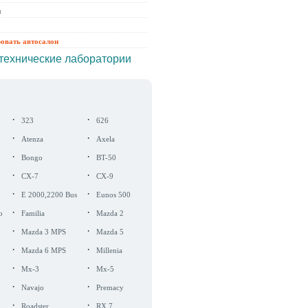
ы
ровать автосалон
технические лаборатории
·
·
323
626
·
·
Atenza
Axela
·
·
Bongo
BT-50
·
·
CX-7
CX-9
·
·
E 2000,2200 Bus
Eunos 500
·
·
o
Familia
Mazda 2
·
·
Mazda 3 MPS
Mazda 5
·
·
Mazda 6 MPS
Millenia
·
·
Mx-3
Mx-5
·
·
Navajo
Premacy
·
·
Roadster
RX 7