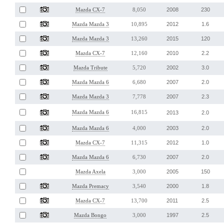
2008
230
Mazda CX-7
8,050
2012
1.6
Mazda Mazda 3
10,895
2015
120
Mazda Mazda 3
13,260
2010
2.2
Mazda CX-7
12,160
2002
3.0
Mazda Tribute
5,720
2007
2.0
Mazda Mazda 6
6,680
2007
2.3
Mazda Mazda 3
7,778
Mazda Mazda 6
16,815
2013
2.0
2003
2.0
Mazda Mazda 6
4,000
2012
1.0
Mazda CX-7
11,315
2007
2.0
Mazda Mazda 6
6,730
2005
150
Mazda Axela
3,000
2000
1.8
Mazda Premacy
3,540
2011
2.5
Mazda CX-7
13,700
1997
2.5
Mazda Bongo
3,000