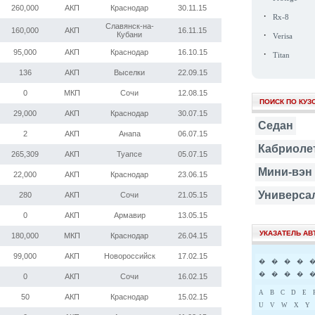
260,000
АКП
Краснодар
30.11.15
·
Rx-8
Славянск-на-
160,000
АКП
16.11.15
·
Кубани
Verisa
·
95,000
АКП
Краснодар
16.10.15
Titan
136
АКП
Выселки
22.09.15
0
МКП
Сочи
12.08.15
ПОИСК ПО КУЗ
29,000
АКП
Краснодар
30.07.15
Седан
2
АКП
Анапа
06.07.15
Кабриоле
265,309
АКП
Туапсе
05.07.15
Мини-вэн
22,000
АКП
Краснодар
23.06.15
Универса
280
АКП
Сочи
21.05.15
0
АКП
Армавир
13.05.15
УКАЗАТЕЛЬ А
180,000
МКП
Краснодар
26.04.15
99,000
АКП
Новороссийск
17.02.15
�
�
�
�
�
�
�
�
0
АКП
Сочи
16.02.15
A
B
C
D
E
50
АКП
Краснодар
15.02.15
U
V
W
X
Y