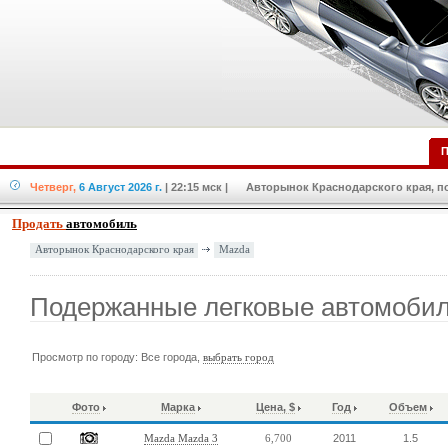
П
Четверг,
6 Август 2026 г.
| 22:15 мск
| Авторынок Краснодарского края, по
Продать
автомобиль
Mazda
Авторынок Краснодарского края
Подержанные легковые автомоби
Просмотр по городу: Все города,
выбрать город
Фото
Марка
Цена, $
Год
Объем
2011
1.5
Mazda Mazda 3
6,700