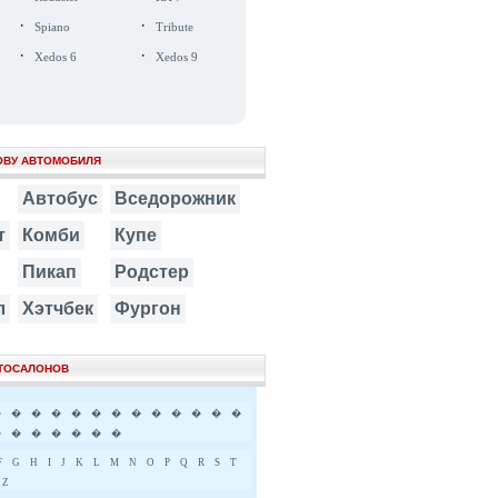
·
·
Spiano
Tribute
·
·
Xedos 6
Xedos 9
ОВУ АВТОМОБИЛЯ
Автобус
Вседорожник
т
Комби
Купе
Пикап
Родстер
л
Хэтчбек
Фургон
ВТОСАЛОНОВ
�
�
�
�
�
�
�
�
�
�
�
�
�
�
�
�
�
�
�
�
F
G
H
I
J
K
L
M
N
O
P
Q
R
S
T
Z