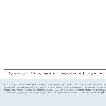
Видеоновости
|
Таблица штрафов
|
Коды регионов
|
Продажа авто
На Автопортале г.Сочи
R93.ru
вы можете найти продать или купить автомобиль, узнать последние н
легковые и грузовые автомобили с пробегом, импортного и отечественного производства. На авто
новый авто. Mazda, Советы по автострахованию КАСКО и ОСАГО. Отзывы
Mazda
от автовладе
автомобилей, аэрография, полезная информация для любителей джиппинга.
Продажа автомобилей
и