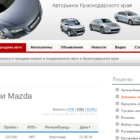
родажа авто
Автосалоны
Объявления
Новости
Видео
Ст
купка и продажа новых и подержанных авто в Краснодарском крае
Разделы
Автомобили
ли Mazda
Добавить а
Продлить о
Валюта |
РУБ
|
USD
|
EURO
Удалить ав
цены по курсу ЦБ РФ от 02.05.2024
Регионы
Выбор горо
Пробег
КПП
Регион/Город
Дата
Расширенны
120,000
АКП
Краснодар
21.08.18
Настройки 