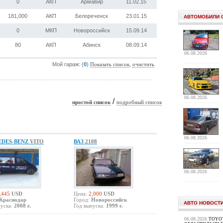
0
АКП
Армавир
11.02.15
181,000
АКП
Белореченск
23.01.15
АВТОМОБИЛИ 
0
МКП
Новороссийск
15.09.14
80
АКП
Абинск
08.09.14
06.08.2026
Мой гараж: (
0
)
,
Показать список
очистить
06.08.2026
/
простой список
подробный список
06.08.2026
EDES-BENZ
VITO
ВАЗ
2108
06.08.2026
,445
USD
Цена:
2,000
USD
Краснодар
Город:
Новороссийск
АВТО НОВОСТ
уска:
2008 г.
Год выпуска:
1999 г.
06.08.2026
TOYOT