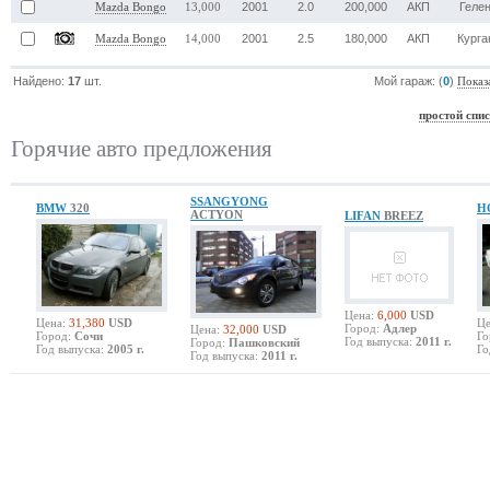
2001
2.0
200,000
АКП
Геле
Mazda Bongo
13,000
2001
2.5
180,000
АКП
Курга
Mazda Bongo
14,000
Найдено:
17
шт.
Мой гараж: (
0
)
Показ
простой спи
Горячие авто предложения
SSANGYONG
BMW
320
H
ACTYON
LIFAN
BREEZ
Цена:
6,000
USD
Цена:
31,380
USD
Це
Город:
Адлер
Цена:
32,000
USD
Город:
Сочи
Го
Год выпуска:
2011 г.
Город:
Пашковский
Год выпуска:
2005 г.
Го
Год выпуска:
2011 г.