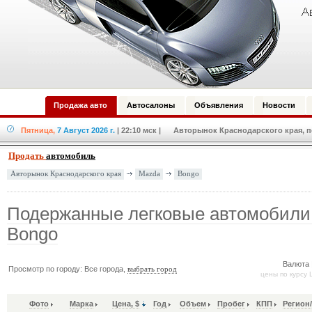
Продажа авто
Автосалоны
Объявления
Новости
Пятница,
7 Август 2026 г.
| 22:10 мск
| Авторынок Краснодарского края, по
Продать
автомобиль
Mazda
Bongo
Авторынок Краснодарского края
Подержанные легковые автомобили
Bongo
Валюта 
Просмотр по городу: Все города,
выбрать город
цены по курсу 
Фото
Марка
Цена, $
Год
Объем
Пробег
КПП
Регион