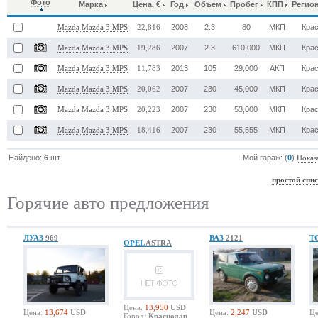
Фото
Марка
Цена, €
Год
Объем
Пробег
КПП
Регио
2008
2.3
80
МКП
Кра
Mazda Mazda 3 MPS
22,816
2007
2.3
610,000
МКП
Кра
Mazda Mazda 3 MPS
19,286
2013
105
29,000
АКП
Кра
Mazda Mazda 3 MPS
11,783
2007
230
45,000
МКП
Кра
Mazda Mazda 3 MPS
20,062
2007
230
53,000
МКП
Кра
Mazda Mazda 3 MPS
20,223
2007
230
55,555
МКП
Кра
Mazda Mazda 3 MPS
18,416
Найдено:
6
шт.
Мой гараж: (
0
)
Показ
простой спи
Горячие авто предложения
ЛУАЗ
969
ВАЗ
2121
T
OPEL
ASTRA
Цена:
13,950
USD
Цена:
13,674
USD
Цена:
2,247
USD
Це
Город:
Краснодар