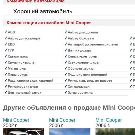
Коментарии к автомобилю
Хороший автомобиль.
Комплектация автомобиля Mini Cooper
ABS
Airbag д/водителя
Airbag д/пассажира
Airbag боковые
A
EBD
Антипробуксовочная система
Б
ГУР
Датчик дождя
И
Катализатор
Климат-контроль
К
Круиз-контроль
Ксеноновые фары
Л
Магнитола
Обогрев зеркал
О
Парктроник
Подлокотник передний
П
Разд. спинка задн. сидений
Регул. сид. вод. по высоте
Р
Регулировка руля
Сигнализация
Т
Центральный замок
Электростекла
Другие объявления о продаже
Mini Coop
Mini Cooper
Mini Cooper
Mini Cooper
2002 г.
2006 г.
2006 г.