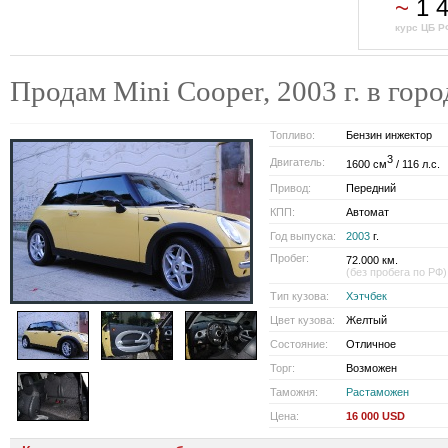
~
1 
курс ЦБ Р
Продам Mini Cooper, 2003 г. в го
Топливо:
Бензин инжектор
3
Двигатель:
1600 см
/ 116 л.с.
Привод:
Передний
КПП:
Автомат
Год выпуска:
2003
г.
Пробег:
72.000 км.
(без пробега по РФ)
Тип кузова:
Хэтчбек
Цвет кузова:
Желтый
Состояние:
Отличное
Торг:
Возможен
Таможня:
Растаможен
Цена:
16 000 USD