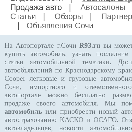
Продажа авто
|
Автосалоны
Статьи
|
Обзоры
|
Партне
|
Объявления Сочи
На Автопортале г.Сочи
R93.ru
вы может
купить автомобиль, узнать последние
статьи автомобильной тематики. Дос
автообъявлений по Краснодарскому кра
Cooper
легковые и грузовые автомобил
Сочи, импортного и отечественного
автопортале можно бесплатно
разме
продаже своего автомобиля. Мы п
автомобиль
или приобрести новый авто
автострахованию КАСКО и ОСАГО. О
автовладельцев, новости автомобиль