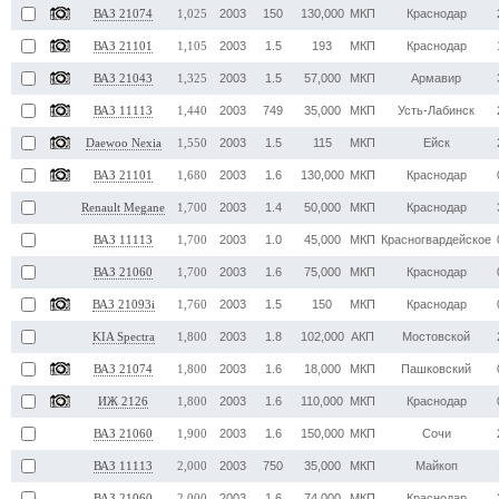
2003
150
130,000
МКП
Краснодар
ВАЗ 21074
1,025
2003
1.5
193
МКП
Краснодар
ВАЗ 21101
1,105
2003
1.5
57,000
МКП
Армавир
ВАЗ 21043
1,325
2003
749
35,000
МКП
Усть-Лабинск
ВАЗ 11113
1,440
2003
1.5
115
МКП
Ейск
Daewoo Nexia
1,550
2003
1.6
130,000
МКП
Краснодар
ВАЗ 21101
1,680
2003
1.4
50,000
МКП
Краснодар
Renault Megane
1,700
2003
1.0
45,000
МКП
Красногвардейское
ВАЗ 11113
1,700
2003
1.6
75,000
МКП
Краснодар
ВАЗ 21060
1,700
2003
1.5
150
МКП
Краснодар
ВАЗ 21093i
1,760
2003
1.8
102,000
АКП
Мостовской
KIA Spectra
1,800
2003
1.6
18,000
МКП
Пашковский
ВАЗ 21074
1,800
2003
1.6
110,000
МКП
Краснодар
ИЖ 2126
1,800
2003
1.6
150,000
МКП
Сочи
ВАЗ 21060
1,900
2003
750
35,000
МКП
Майкоп
ВАЗ 11113
2,000
2003
1.6
74,000
МКП
Краснодар
ВАЗ 21060
2,000