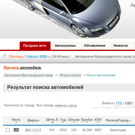
Продажа авто
Автосалоны
Объявления
Новости
Пятница,
7 Август 2026 г.
| 16:04 мск
| Авторынок Краснодарского края, по
Продать
автомобиль
Форма поиска
Авторынок Краснодарского края
Поиск автомобилей
Результат поиска автомобилей
Валюта |
РУБ
|
USD
|
Просмотр по городу: Все города,
выбрать город
цены по курсу ЦБ РФ от 02.0
Цена, $
Фото
Год
Объем
Пробег
КПП
Марка
Регион/Город
2003
103
40,900
МКП
Краснодар
ВАЗ 11113
885