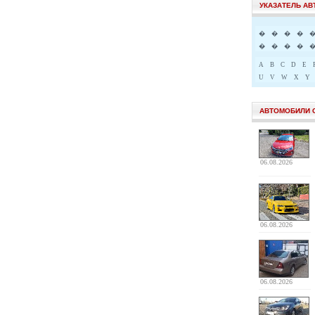
УКАЗАТЕЛЬ А
�
�
�
�
�
�
�
�
A
B
C
D
E
U
V
W
X
Y
АВТОМОБИЛИ 
06.08.2026
06.08.2026
06.08.2026