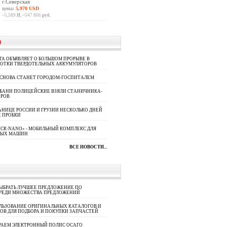
г.Северская
цена:
5,970 USD
~5,589
И
, ~547 866
руб.
И
A ОБЪЯВЛЯЕТ О БОЛЬШОМ ПРОРЫВЕ В
БОТКИ ТВЕРДОТЕЛЬНЫХ АККУМУЛЯТОРОВ
 СНОВА СТАНЕТ ГОРОДОМ-ГОСПИТАЛЕМ
УБАНИ ПОЛИЦЕЙСКИЕ ВЗЯЛИ СТАНИЧНИКА-
ОРОВ
АНИЦЕ РОССИИ И ГРУЗИИ НЕСКОЛЬКО ДНЕЙ
 ПРОБКИ
СК-NANO» - МОБИЛЬНЫЙ КОМПЛЕКС ДЛЯ
НЫХ МАШИН
ВСЕ НОВОСТИ...
ЫБРАТЬ ЛУЧШЕЕ ПРЕДЛОЖЕНИЕ ПО
СРЕДИ МНОЖЕСТВА ПРЕДЛОЖЕНИЙ
ЛЬЗОВАНИЕ ОРИГИНАЛЬНЫХ КАТАЛОГОВ И
ОВ ДЛЯ ПОДБОРА И ПОКУПКИ ЗАПЧАСТЕЙ
РАЕМ ЭЛЕКТРОННЫЙ ПОЛИС ОСАГО