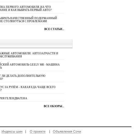
КА ПЕРВОГО АВТОМОБИЛЯ. НА ЧТО
АНИЕ И КАК ВЫБРАТЬ ПЕРВЫЙ АВТО?
ВЫБРАТЬ КАЧЕСТВЕННЫЙ ПОДЕРЖАННЫЙ
НЕ СТОЛКНУТЬСЯ С ПРОБЛЕМАМИ
ВСЕ СТАТЬИ...
АЖНЫЕ АВТОМОБИЛИ: АВТОЗАПЧАСТИ И
ОБСЛУЖИВАНИЯ
ЙСКИЙ АВТОМОБИЛЬ GEELY МК - МАШИНА
Ь
Т ЛИ ДЕЛАТЬ ДОПОЛНИТЕЛЬНУЮ
Ю?
УС ЗА РУЛЁМ – КАКАЯ ЕДА ЧАЩЕ ВСЕГО
П?
РИЯ ГЕЛЕНДВАГЕНА
ВСЕ ОБЗОРЫ...
|
Индексы шин
|
О проекте
|
Объявления Сочи