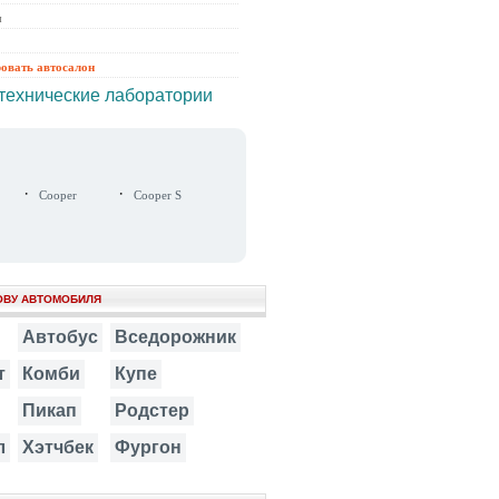
ы
ровать автосалон
технические лаборатории
·
·
Cooper
Cooper S
ОВУ АВТОМОБИЛЯ
Автобус
Вседорожник
т
Комби
Купе
Пикап
Родстер
л
Хэтчбек
Фургон