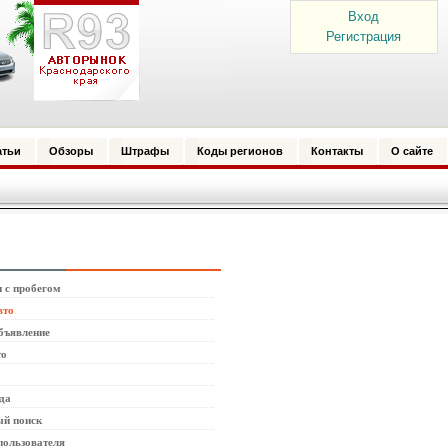
Вход
Регистрация
атьи
Обзоры
Штрафы
Коды регионов
Контакты
О сайте
 с пробегом
вто
бъявление
то
да
й поиск
пользователя