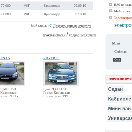
RSS-канал
70,000
МКП
Краснодар
09.09.10
Мой гараж
71,000
МКП
Краснодар
03.10.10
Зарегистри
электро
Мой гараж: (
0
)
,
Показать список
очистить
/
простой список
подробный список
Mini
·
Clubman
OEN
C5
ROVER
75
·
One
ПОИСК ПО КУЗ
Седан
10,500
USD
Цена:
9,411
USD
Краснодар
Город:
Краснодар
пуска:
2001 г.
Год выпуска:
1999 г.
Кабриоле
Мини-вэн
Универса