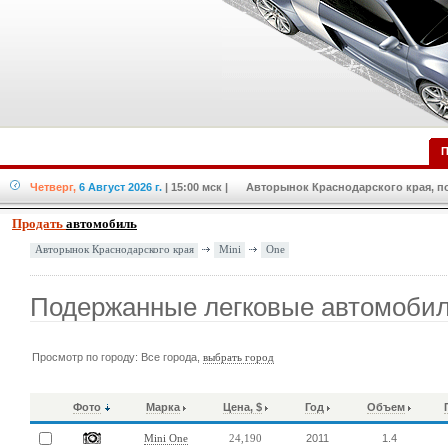
П
Четверг,
6 Август 2026 г.
| 15:00 мск
| Авторынок Краснодарского края, по
Продать
автомобиль
Mini
One
Авторынок Краснодарского края
Подержанные легковые автомобил
Просмотр по городу: Все города,
выбрать город
Фото
Марка
Цена, $
Год
Объем
2011
1.4
Mini One
24,190