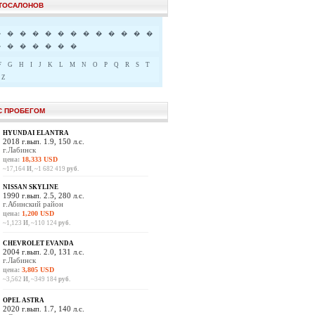
ВТОСАЛОНОВ
�
�
�
�
�
�
�
�
�
�
�
�
�
�
�
�
�
�
�
�
F
G
H
I
J
K
L
M
N
O
P
Q
R
S
T
Z
С ПРОБЕГОМ
HYUNDAI ELANTRA
2018 г.вып. 1.9, 150 л.с.
г.Лабинск
цена:
18,333 USD
~17,164
И
, ~1 682 419
руб.
NISSAN SKYLINE
1990 г.вып. 2.5, 280 л.с.
г.Абинский район
цена:
1,200 USD
~1,123
И
, ~110 124
руб.
CHEVROLET EVANDA
2004 г.вып. 2.0, 131 л.с.
г.Лабинск
цена:
3,805 USD
~3,562
И
, ~349 184
руб.
OPEL ASTRA
2020 г.вып. 1.7, 140 л.с.