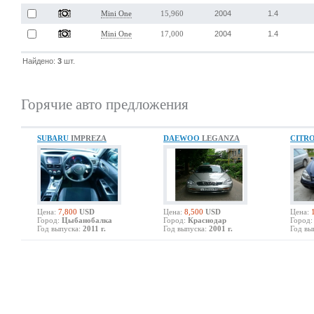
2004
1.4
Mini One
15,960
2004
1.4
Mini One
17,000
Найдено:
3
шт.
Горячие авто предложения
SUBARU
IMPREZA
DAEWOO
LEGANZA
CITR
Цена:
7,800
USD
Цена:
8,500
USD
Цена:
Город:
Цыбанобалка
Город:
Краснодар
Город:
Год выпуска:
2011 г.
Год выпуска:
2001 г.
Год вы