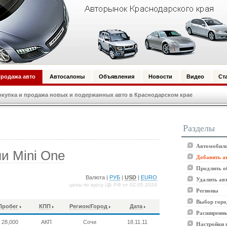
родажа авто
Автосалоны
Объявления
Новости
Видео
Ст
купка и продажа новых и подержанных авто в Краснодарском крае
Разделы
Автомобили
и Mini One
Добавить а
Продлить о
Валюта |
РУБ
|
USD
|
EURO
Удалить ав
цены по курсу ЦБ РФ от 02.05.2024
Регионы
Выбор горо
Пробег
КПП
Регион/Город
Дата
Расширенны
28,000
АКП
Сочи
18.11.11
Настройки 