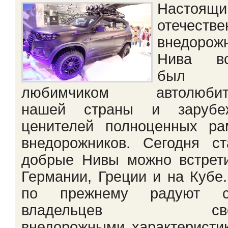
Настоящи
отечеств
внедорож
Нива вс
был
любимчиком автолюбит
нашей страны и зарубе
ценителей полноценных ра
внедорожников. Сегодня с
добрые Нивы можно встрет
Германии, Греции и на Кубе
по прежнему радуют с
владельцев сво
внедорожными характеристи