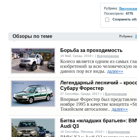
Рубрика:
Внедорожн
Посмотрело:
4775
Сохранить об
Обзоры по теме
Рубрика
:
Борьба за проходимость
16 Май, Среда, 2018 г. |
Внедорожники
Колесо является одним из самых гл
изобретений за всю человеческую и
давних пор все виды.
далее»»
Легендарный лесничий – крос
Субару Форестер
27 Сентябрь, Среда, 2017 г. |
Внедорожники
Впервые Форестер был представлен
ноябре 1995 в качестве концепта «St
Токийском автосалоне..
далее»»
Битва «младших братьев»: BM
Audi Q3
16 Сентябрь, Пятница, 2016 г. |
Внедорожники