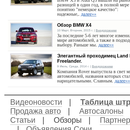
BMW X3 и Audi Q3 вышли на рыно
разницей в один год, в полной мере
понятию "немецкое качество":
надежные,.
далее»»
Обзор BMW X4
10 Март, Вторник, 2015 г. |
Внедорожники
За последние 5-6 лет многое измени
мире автомобилей, а также в подход
выбору. Раньше мы.
далее»»
Элегантный проходимец Land 
Freelander.
9 Июль, Среда, 2014 г. |
Внедорожники
Компания Rover выпустила в свет м
автомобилей, названия которых ста
нарицательными. Славным.
далее»»
Видеоновости
|
Таблица шт
Продажа авто
|
Автосалоны
Статьи
| Обзоры |
Партне
|
Объявления Сочи