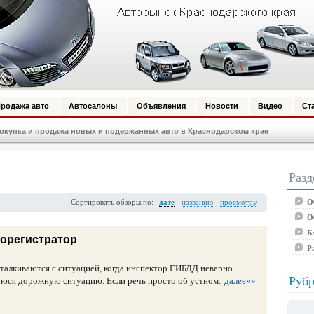
родажа авто
Автосалоны
Объявления
Новости
Видео
Ст
купка и продажа новых и подержанных авто в Краснодарском крае
Разд
О
Сортировать обзоры по:
дате
названию
просмотру
О
Б
еорегистратор
Р
талкиваются с ситуацией, когда инспектор ГИБДД неверно
Рубр
юся дорожную ситуацию. Если речь просто об устном.
далее»»