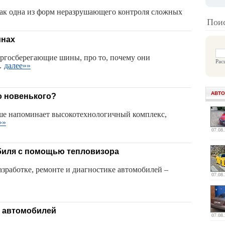
ак одна из форм неразрушающего контроля сложных
Поис
инах
ергосберегающие шины, про то, почему они
Рас
.
далее»»
АВТО
о новенького?
ше напоминает высокотехнологичный комплекс,
»»
07.08
биля с помощью тепловизора
зработке, ремонте и диагностике автомобилей –
07.08
и автомобилей
07.08