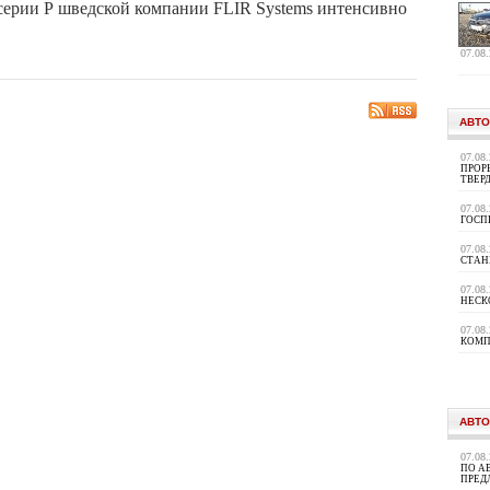
ерии Р шведской компании FLIR Systems интенсивно
07.08
АВТО
07.08
ПРОР
ТВЕР
07.08
ГОСП
07.08
СТАН
07.08
НЕСК
07.08
КОМП
АВТО
07.08
ПО А
ПРЕД