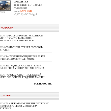
OPEL ASTRA
2020 г.вып. 1.7, 140 л.с.
г.Северская
цена:
5,970 USD
.2026
~5,589
И
, ~547 866
руб.
 НОВОСТИ
.2026
TOYOTA ОБЪЯВЛЯЕТ О БОЛЬШОМ
ЫВЕ В ОБЛАСТИ РАЗРАБОТКИ
ДОТЕЛЬНЫХ АККУМУЛЯТОРОВ
.2026
СОЧИ СНОВА СТАНЕТ ГОРОДОМ-
ИТАЛЕМ
.2026
НА КУБАНИ ПОЛИЦЕЙСКИЕ ВЗЯЛИ
ИЧНИКА-ПОХИТИТЕЛЯ КОРОВ
.2026
НА ГРАНИЦЕ РОССИИ И ГРУЗИИ
ОЛЬКО ДНЕЙ МНОГОЧАСОВЫЕ ПРОБКИ
.2026
«РОЗЫСК-NANO» - МОБИЛЬНЫЙ
ЛЕКС ДЛЯ ПОИСКА КРАДЕНЫХ МАШИН
ВСЕ НОВОСТИ...
 СТАТЬИ
.2026
КАК ВЫБРАТЬ ЛУЧШЕЕ ПРЕДЛОЖЕНИЕ
ВТОКРЕДИТУ СРЕДИ МНОЖЕСТВА
ЛОЖЕНИЙ