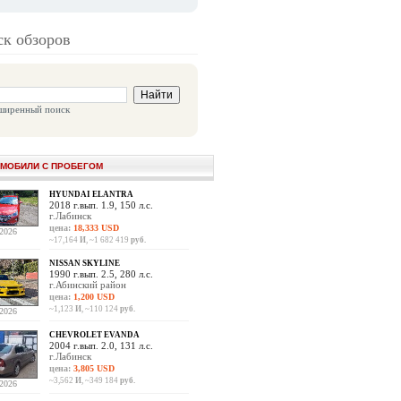
к обзоров
ширенный поиск
МОБИЛИ С ПРОБЕГОМ
HYUNDAI ELANTRA
2018 г.вып. 1.9, 150 л.с.
г.Лабинск
цена:
18,333 USD
.2026
~17,164
И
, ~1 682 419
руб.
NISSAN SKYLINE
1990 г.вып. 2.5, 280 л.с.
г.Абинский район
цена:
1,200 USD
~1,123
И
, ~110 124
руб.
.2026
CHEVROLET EVANDA
2004 г.вып. 2.0, 131 л.с.
г.Лабинск
цена:
3,805 USD
~3,562
И
, ~349 184
руб.
.2026