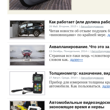
Как работает (или должна раб
26 Май, Вторник, 2015 г. |
Автооборудование
Читая новости об отзыве подушек б
«виновницами» по крайней мере.
д
Аквапланирование. Что это за 
13 Октябрь, Понедельник, 2014 г. |
Автооборудова
Странная все-таки вещь «словотвор
словом как.
далее»»
Толщинометр: назначение, ви
27 Август, Среда, 2014 г. |
Автооборудование
Прибор для измерения толщины к
автомобиля. Как пользоваться.
дале
Автомобильные видеоэндоск
экономящее время и нервы