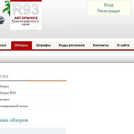
Вход
Регистрация
атьи
Обзоры
Штрафы
Коды регионов
Контакты
О сайте
елы
бзоры
бзоры RSS
локнот
асширенный поиск
ика обзоров