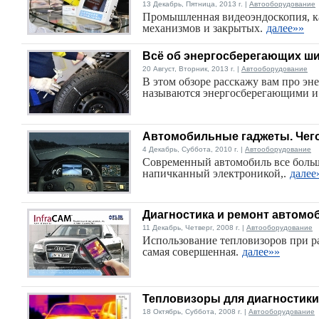
13 Декабрь, Пятница, 2013 г. |
Автооборудование
Промышленная видеоэндоскопия, к
механизмов и закрытых.
далее»»
Всё об энергосберегающих ш
20 Август, Вторник, 2013 г. |
Автооборудование
В этом обзоре расскажу вам про эн
называются энергосберегающими и
Автомобильные гаджеты. Чег
4 Декабрь, Суббота, 2010 г. |
Автооборудование
Современный автомобиль все боль
напичканный электроникой,.
далее
Диагностика и ремонт автомо
11 Декабрь, Четверг, 2008 г. |
Автооборудование
Использование тепловизоров при ра
самая совершенная.
далее»»
Тепловизоры для диагностик
18 Октябрь, Суббота, 2008 г. |
Автооборудование