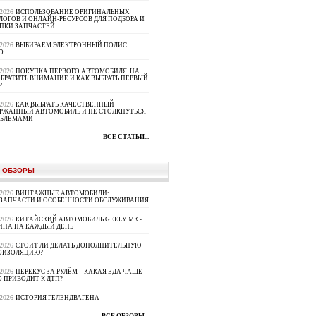
.2026
ИСПОЛЬЗОВАНИЕ ОРИГИНАЛЬНЫХ
ЛОГОВ И ОНЛАЙН-РЕСУРСОВ ДЛЯ ПОДБОРА И
ПКИ ЗАПЧАСТЕЙ
.2026
ВЫБИРАЕМ ЭЛЕКТРОННЫЙ ПОЛИС
О
.2026
ПОКУПКА ПЕРВОГО АВТОМОБИЛЯ. НА
ОБРАТИТЬ ВНИМАНИЕ И КАК ВЫБРАТЬ ПЕРВЫЙ
?
.2026
КАК ВЫБРАТЬ КАЧЕСТВЕННЫЙ
РЖАННЫЙ АВТОМОБИЛЬ И НЕ СТОЛКНУТЬСЯ
ОБЛЕМАМИ
ВСЕ СТАТЬИ...
 ОБЗОРЫ
.2026
ВИНТАЖНЫЕ АВТОМОБИЛИ:
ЗАПЧАСТИ И ОСОБЕННОСТИ ОБСЛУЖИВАНИЯ
.2026
КИТАЙСКИЙ АВТОМОБИЛЬ GEELY МК -
НА НА КАЖДЫЙ ДЕНЬ
.2026
СТОИТ ЛИ ДЕЛАТЬ ДОПОЛНИТЕЛЬНУЮ
ОИЗОЛЯЦИЮ?
.2026
ПЕРЕКУС ЗА РУЛЁМ – КАКАЯ ЕДА ЧАЩЕ
О ПРИВОДИТ К ДТП?
.2026
ИСТОРИЯ ГЕЛЕНДВАГЕНА