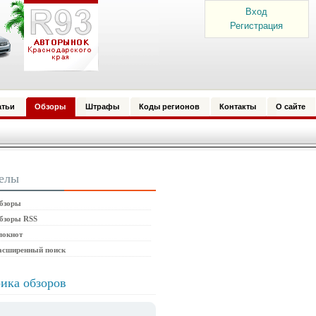
Вход
Регистрация
атьи
Обзоры
Штрафы
Коды регионов
Контакты
О сайте
елы
бзоры
бзоры RSS
локнот
асширенный поиск
ика обзоров