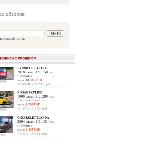
к обзоров
ширенный поиск
МОБИЛИ С ПРОБЕГОМ
HYUNDAI ELANTRA
2018 г.вып. 1.9, 150 л.с.
г.Лабинск
цена:
18,333 USD
.2026
~17,164
И
, ~1 682 419
руб.
NISSAN SKYLINE
1990 г.вып. 2.5, 280 л.с.
г.Абинский район
цена:
1,200 USD
~1,123
И
, ~110 124
руб.
.2026
CHEVROLET EVANDA
2004 г.вып. 2.0, 131 л.с.
г.Лабинск
цена:
3,805 USD
~3,562
И
, ~349 184
руб.
.2026