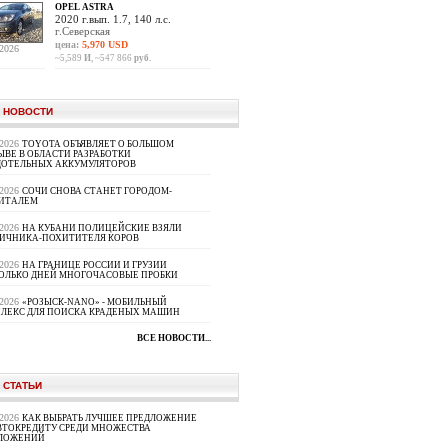
OPEL ASTRA
2020 г.вып. 1.7, 140 л.с.
г.Северская
цена:
5,970 USD
.2026
~5,589
И
, ~547 866
руб.
 НОВОСТИ
.2026
TOYOTA ОБЪЯВЛЯЕТ О БОЛЬШОМ
ЫВЕ В ОБЛАСТИ РАЗРАБОТКИ
ДОТЕЛЬНЫХ АККУМУЛЯТОРОВ
.2026
СОЧИ СНОВА СТАНЕТ ГОРОДОМ-
ИТАЛЕМ
.2026
НА КУБАНИ ПОЛИЦЕЙСКИЕ ВЗЯЛИ
ИЧНИКА-ПОХИТИТЕЛЯ КОРОВ
.2026
НА ГРАНИЦЕ РОССИИ И ГРУЗИИ
ОЛЬКО ДНЕЙ МНОГОЧАСОВЫЕ ПРОБКИ
.2026
«РОЗЫСК-NANO» - МОБИЛЬНЫЙ
ЛЕКС ДЛЯ ПОИСКА КРАДЕНЫХ МАШИН
ВСЕ НОВОСТИ...
 СТАТЬИ
.2026
КАК ВЫБРАТЬ ЛУЧШЕЕ ПРЕДЛОЖЕНИЕ
ВТОКРЕДИТУ СРЕДИ МНОЖЕСТВА
ЛОЖЕНИЙ