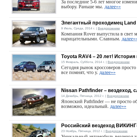
За последние 5-6 лет многое измени
выбору. Раньше мы.
далее»»
Элегантный проходимец Land R
9 Июль, Среда, 2014 г. |
Внедорожники
Компания Rover выпустила в свет м
нарицательными. Славным.
далее»
Toyota RAV4 – 20 лет! История
15 Февраль, Суббота, 2014 г. |
Внедорожники
Сегодня рынок кроссоверов просто
все помнят, что у.
далее»»
Nissan Pathfinder – вездеход,
14 Декабрь, Пятница, 2012 г. |
Внедорожники
Японский Pathfinder — не просто о
возможно, идеальный.
далее»»
Российский вездеход ВИКИНГ
23 Ноябрь, Пятница, 2012 г. |
Внедорожники
Уникальный автомобиль-вездеход за