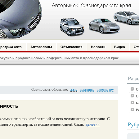
родажа авто
Автосалоны
Объявления
Новости
Видео
Ст
купка и продажа новых и подержанных авто в Краснодарском крае
Разд
О
Сортировать обзоры по:
дате
названию
просмотру
О
Б
димость
Р
з самых главных изобретений за всю человеческую историю. С
Рубр
емного транспорта, за исключением саней, были.
далее»»