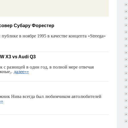
совер Субару Форестер
публике в ноябре 1995 в качестве концепта «Streega»
W X3 vs Audi Q3
с разницей в один год, в полной мере отвечая
жные,.
далее»»
жник Нива всегда был любимчиком автолюбителей
»»