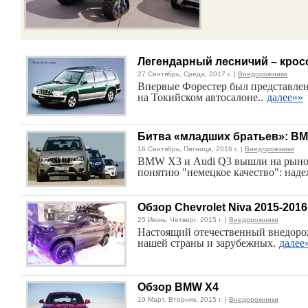
Легендарный лесничий – крос
27 Сентябрь, Среда, 2017 г. |
Внедорожники
Впервые Форестер был представлен 
на Токийском автосалоне..
далее»»
Битва «младших братьев»: BM
16 Сентябрь, Пятница, 2016 г. |
Внедорожники
BMW X3 и Audi Q3 вышли на рынок 
понятию "немецкое качество": наде
Обзор Chevrolet Niva 2015-2016
25 Июнь, Четверг, 2015 г. |
Внедорожники
Настоящий отечественный внедоро
нашей страны и зарубежных.
далее
Обзор BMW X4
10 Март, Вторник, 2015 г. |
Внедорожники