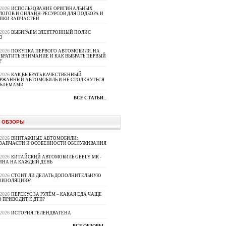
.2026
ИСПОЛЬЗОВАНИЕ ОРИГИНАЛЬНЫХ
ЛОГОВ И ОНЛАЙН-РЕСУРСОВ ДЛЯ ПОДБОРА И
ПКИ ЗАПЧАСТЕЙ
.2026
ВЫБИРАЕМ ЭЛЕКТРОННЫЙ ПОЛИС
О
.2026
ПОКУПКА ПЕРВОГО АВТОМОБИЛЯ. НА
ОБРАТИТЬ ВНИМАНИЕ И КАК ВЫБРАТЬ ПЕРВЫЙ
?
.2026
КАК ВЫБРАТЬ КАЧЕСТВЕННЫЙ
РЖАННЫЙ АВТОМОБИЛЬ И НЕ СТОЛКНУТЬСЯ
ОБЛЕМАМИ
ВСЕ СТАТЬИ...
 ОБЗОРЫ
.2026
ВИНТАЖНЫЕ АВТОМОБИЛИ:
ЗАПЧАСТИ И ОСОБЕННОСТИ ОБСЛУЖИВАНИЯ
.2026
КИТАЙСКИЙ АВТОМОБИЛЬ GEELY МК -
НА НА КАЖДЫЙ ДЕНЬ
.2026
СТОИТ ЛИ ДЕЛАТЬ ДОПОЛНИТЕЛЬНУЮ
ОИЗОЛЯЦИЮ?
.2026
ПЕРЕКУС ЗА РУЛЁМ – КАКАЯ ЕДА ЧАЩЕ
О ПРИВОДИТ К ДТП?
.2026
ИСТОРИЯ ГЕЛЕНДВАГЕНА