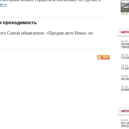
ее»»
08.08
 и проходимость
ого Союза объявление: «Продам авто Нива» не
АВТО
08.08
ПРОР
ТВЕР
08.08
ГОСП
08.08
СТАН
08.08
НЕСК
08.08
КОМП
АВТО
08.08
ПО А
ПРЕД