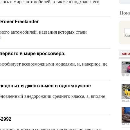
лось в мире автомобилей, а также в подходе к его
Поис
over Freelander.
ного автомобилей, названия которых стали
Рас
»
 первого в мире кроссовера.
АВТО
 изобилует всевозможными моделями, и, наверное, не
08.08
 следопыт и джентльмен в одном кузове
бновленный внедорожник среднего класса, а, вполне
08.08
-2992
08.08
 которым можно гордиться, поскольку он сделан в