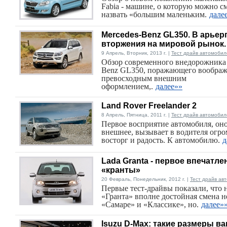
Fabia - машине, о которую можно с
назвать «большим маленьким.
дале
Mercedes-Benz GL350. В арьер
вторжения на мировой рынок.
9 Апрель, Вторник, 2013 г. |
Тест драйв автомобил
Обзор современного внедорожника 
Benz GL350, поражающего вообра
превосходным внешним
оформлением,.
далее»»
Land Rover Freelander 2
8 Апрель, Пятница, 2011 г. |
Тест драйв автомобил
Первое восприятие автомобиля, он
внешнее, вызывает в водителя огр
восторг и радость. К автомобилю.
д
Lada Granta - первое впечатле
«кранты»
20 Февраль, Понедельник, 2012 г. |
Тест драйв ав
Первые тест-драйвы показали, что 
«Гранта» вполне достойная смена н
«Самаре» и «Классике», но.
далее»
Isuzu D-Max: такие размеры ва