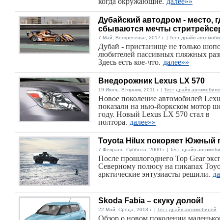
когда окружающие.
далее»»
Дубайский автодром - место, г
сбываются мечты стритрейсе
7 Май, Воскресенье, 2017 г. |
Тест драйв автомоб
Дубай - пристанище не только шоп
любителей пассивных пляжных раз
Здесь есть кое-что.
далее»»
Внедорожник Lexus LX 570
19 Июль, Вторник, 2011 г. |
Тест драйв автомобил
Новое поколение автомобилей Lex
показали на нью-йоркском мотор шо
году. Новый Lexus LX 570 стал в
полтора.
далее»»
Toyota Hilux покоряет Южный
7 Февраль, Суббота, 2009 г. |
Тест драйв автомоб
После прошлогоднего Top Gear экс
Северному полюсу на пикапах Toyot
арктические энтузиасты решили.
д
Skoda Fabia – скуку долой!
22 Май, Среда, 2013 г. |
Тест драйв автомобилей
Обзор о новом поколении маленько