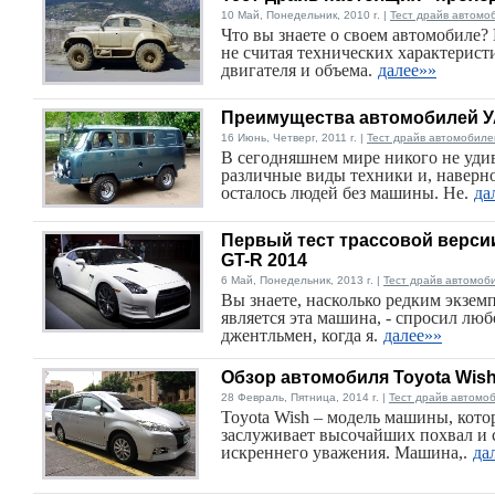
10 Май, Понедельник, 2010 г. |
Тест драйв автомо
Что вы знаете о своем автомобиле?
не считая технических характерист
двигателя и объема.
далее»»
Преимущества автомобилей 
16 Июнь, Четверг, 2011 г. |
Тест драйв автомобиле
В сегодняшнем мире никого не уди
различные виды техники и, наверно
осталось людей без машины. Не.
да
Первый тест трассовой верси
GT-R 2014
6 Май, Понедельник, 2013 г. |
Тест драйв автомоб
Вы знаете, насколько редким экзем
является эта машина, - спросил л
джентльмен, когда я.
далее»»
Обзор автомобиля Toyota Wish
28 Февраль, Пятница, 2014 г. |
Тест драйв автомо
Toyotа Wish – модель машины, кото
заслуживает высочайших похвал и 
искреннего уважения. Машина,.
да