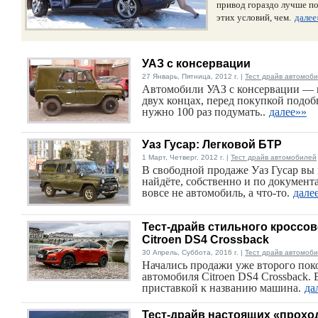
привод гораздо лучше п
этих условий, чем.
далее
УАЗ с консервации
27 Январь, Пятница, 2012 г. |
Тест драйв автомоб
Автомобили УАЗ с консервации — 
двух концах, перед покупкой подоб
нужно 100 раз подумать..
далее»»
Уаз Гусар: Легковой БТР
1 Март, Четверг, 2012 г. |
Тест драйв автомобилей
В свободной продаже Уаз Гусар вы 
найдёте, собственно и по документа
вовсе не автомобиль, а что-то.
дале
Тест-драйв стильного кроссо
Citroen DS4 Crossback
30 Апрель, Суббота, 2016 г. |
Тест драйв автомоб
Начались продажи уже второго пок
автомобиля Citroen DS4 Crossback. 
приставкой к названию машина.
да
Тест-драйв настоящих «прох