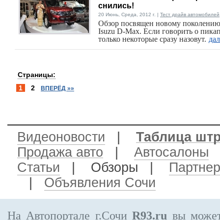
снились!
20 Июнь, Среда, 2012 г. |
Тест драйв автомобилей
Обзор посвящен новому поколению
Isuzu D-Max. Если говорить о пикап
только некоторые сразу назовут.
дал
Страницы:
1
2
ВПЕРЁД »»
Видеоновости
|
Таблица шт
Продажа авто
|
Автосалоны
Статьи
| Обзоры |
Партне
|
Объявления Сочи
На Автопортале г.Сочи
R93.ru
вы может