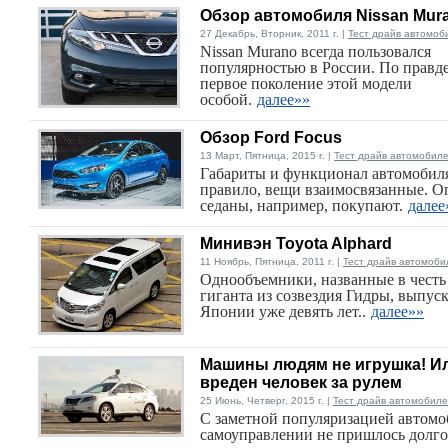
Обзор автомобиля Nissan Mur
27 Декабрь, Вторник, 2011 г. |
Тест драйв автомоб
Nissan Murano всегда пользовался
популярностью в России. По правде
первое поколение этой модели
особой.
далее»»
Обзор Ford Focus
13 Март, Пятница, 2015 г. |
Тест драйв автомобил
Габариты и функционал автомобиля
правило, вещи взаимосвязанные. 
седаны, например, покупают.
далее
Минивэн Toyota Alphard
11 Ноябрь, Пятница, 2011 г. |
Тест драйв автомоби
Однообъемники, названные в честь
гиганта из созвездия Гидры, выпус
Японии уже девять лет..
далее»»
Машины людям не игрушка! И
вреден человек за рулем
25 Июнь, Четверг, 2015 г. |
Тест драйв автомобил
С заметной популяризацией автомо
самоуправлении не пришлось долго