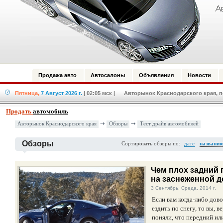
Продажа авто
Автосалоны
Объявления
Новости
Пятница,
7 Август 2026 г.
| 02:05 мск
| Авторынок Краснодарского края, по
Продать
автомобиль
Авторынок Краснодарского края
Обзоры
Тест драйв автомобилей
Обзоры
Сортировать обзоры по:
дате
названи
Чем плох задний
на заснеженной д
3 Сентябрь, Среда, 2014 г.
Если вам когда-либо дов
ездить по снегу, то вы, в
поняли, что передний ил