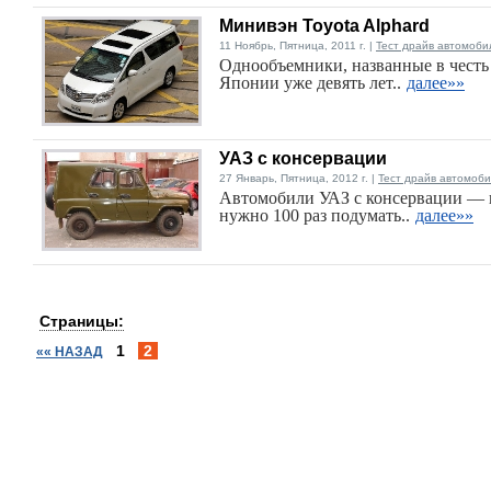
Минивэн Toyota Alphard
11 Ноябрь, Пятница, 2011 г. |
Тест драйв автомоби
Однообъемники, названные в честь 
Японии уже девять лет..
далее»»
УАЗ с консервации
27 Январь, Пятница, 2012 г. |
Тест драйв автомоб
Автомобили УАЗ с консервации — п
нужно 100 раз подумать..
далее»»
Страницы:
1
2
«« НАЗАД