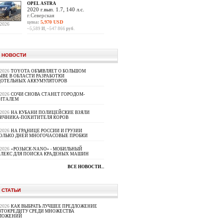
OPEL ASTRA
2020 г.вып. 1.7, 140 л.с.
г.Северская
цена:
5,970 USD
.2026
~5,589
И
, ~547 866
руб.
 НОВОСТИ
.2026
TOYOTA ОБЪЯВЛЯЕТ О БОЛЬШОМ
ЫВЕ В ОБЛАСТИ РАЗРАБОТКИ
ДОТЕЛЬНЫХ АККУМУЛЯТОРОВ
.2026
СОЧИ СНОВА СТАНЕТ ГОРОДОМ-
ИТАЛЕМ
.2026
НА КУБАНИ ПОЛИЦЕЙСКИЕ ВЗЯЛИ
ИЧНИКА-ПОХИТИТЕЛЯ КОРОВ
.2026
НА ГРАНИЦЕ РОССИИ И ГРУЗИИ
ОЛЬКО ДНЕЙ МНОГОЧАСОВЫЕ ПРОБКИ
.2026
«РОЗЫСК-NANO» - МОБИЛЬНЫЙ
ЛЕКС ДЛЯ ПОИСКА КРАДЕНЫХ МАШИН
ВСЕ НОВОСТИ...
 СТАТЬИ
.2026
КАК ВЫБРАТЬ ЛУЧШЕЕ ПРЕДЛОЖЕНИЕ
ВТОКРЕДИТУ СРЕДИ МНОЖЕСТВА
ЛОЖЕНИЙ