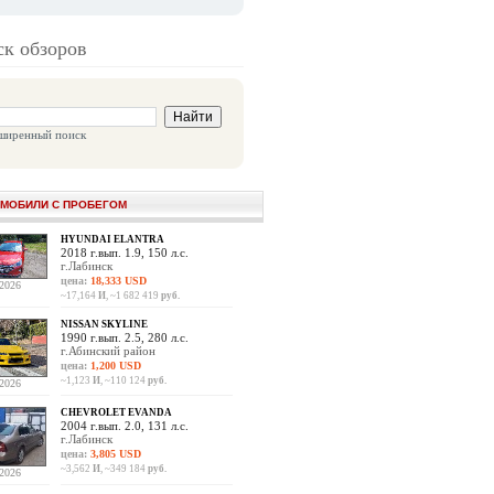
к обзоров
ширенный поиск
МОБИЛИ С ПРОБЕГОМ
HYUNDAI ELANTRA
2018 г.вып. 1.9, 150 л.с.
г.Лабинск
цена:
18,333 USD
.2026
~17,164
И
, ~1 682 419
руб.
NISSAN SKYLINE
1990 г.вып. 2.5, 280 л.с.
г.Абинский район
цена:
1,200 USD
~1,123
И
, ~110 124
руб.
.2026
CHEVROLET EVANDA
2004 г.вып. 2.0, 131 л.с.
г.Лабинск
цена:
3,805 USD
~3,562
И
, ~349 184
руб.
.2026