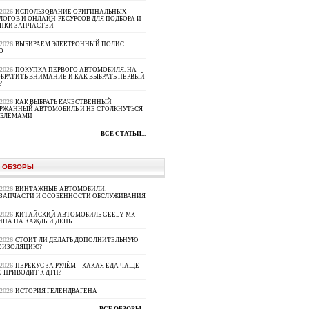
.2026
ИСПОЛЬЗОВАНИЕ ОРИГИНАЛЬНЫХ
ЛОГОВ И ОНЛАЙН-РЕСУРСОВ ДЛЯ ПОДБОРА И
ПКИ ЗАПЧАСТЕЙ
.2026
ВЫБИРАЕМ ЭЛЕКТРОННЫЙ ПОЛИС
О
.2026
ПОКУПКА ПЕРВОГО АВТОМОБИЛЯ. НА
ОБРАТИТЬ ВНИМАНИЕ И КАК ВЫБРАТЬ ПЕРВЫЙ
?
.2026
КАК ВЫБРАТЬ КАЧЕСТВЕННЫЙ
РЖАННЫЙ АВТОМОБИЛЬ И НЕ СТОЛКНУТЬСЯ
ОБЛЕМАМИ
ВСЕ СТАТЬИ...
 ОБЗОРЫ
.2026
ВИНТАЖНЫЕ АВТОМОБИЛИ:
ЗАПЧАСТИ И ОСОБЕННОСТИ ОБСЛУЖИВАНИЯ
.2026
КИТАЙСКИЙ АВТОМОБИЛЬ GEELY МК -
НА НА КАЖДЫЙ ДЕНЬ
.2026
СТОИТ ЛИ ДЕЛАТЬ ДОПОЛНИТЕЛЬНУЮ
ОИЗОЛЯЦИЮ?
.2026
ПЕРЕКУС ЗА РУЛЁМ – КАКАЯ ЕДА ЧАЩЕ
О ПРИВОДИТ К ДТП?
.2026
ИСТОРИЯ ГЕЛЕНДВАГЕНА