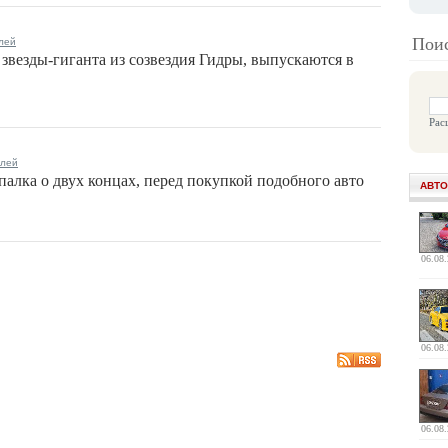
Поис
лей
звезды-гиганта из созвездия Гидры, выпускаются в
Рас
илей
алка о двух концах, перед покупкой подобного авто
АВТО
06.08
06.08
06.08