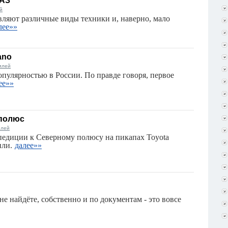
УАЗ
й
вляют различные виды техники и, наверно, мало
лее»»
ano
илей
опулярностью в России. По правде говоря, первое
ее»»
 полюс
илей
педиции к Северному полюсу на пикапах Toyota
или.
далее»»
е найдёте, собственно и по документам - это вовсе