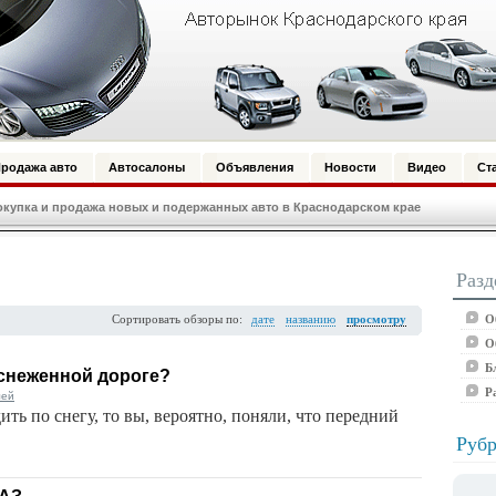
родажа авто
Автосалоны
Объявления
Новости
Видео
Ст
купка и продажа новых и подержанных авто в Краснодарском крае
Разд
О
Сортировать обзоры по:
дате
названию
просмотру
О
Б
аснеженной дороге?
Р
лей
ить по снегу, то вы, вероятно, поняли, что передний
Рубр