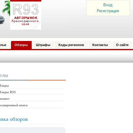
Вход
Регистрация
атьи
Обзоры
Штрафы
Коды регионов
Контакты
О сайте
елы
бзоры
бзоры RSS
локнот
асширенный поиск
ика обзоров