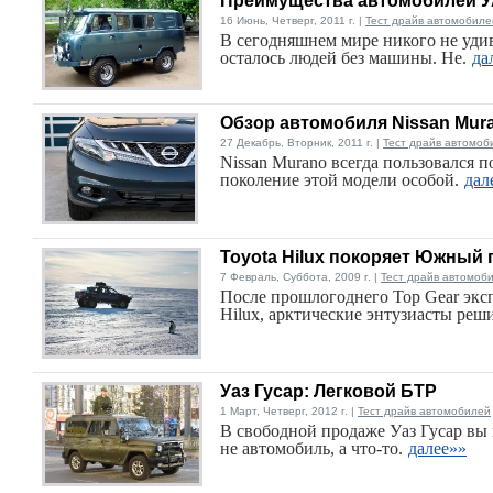
Преимущества автомобилей 
16 Июнь, Четверг, 2011 г. |
Тест драйв автомобиле
В сегодняшнем мире никого не уди
осталось людей без машины. Не.
да
Обзор автомобиля Nissan Mur
27 Декабрь, Вторник, 2011 г. |
Тест драйв автомоб
Nissan Murano всегда пользовался п
поколение этой модели особой.
дал
Toyota Hilux покоряет Южный
7 Февраль, Суббота, 2009 г. |
Тест драйв автомоб
После прошлогоднего Top Gear экс
Hilux, арктические энтузиасты реш
Уаз Гусар: Легковой БТР
1 Март, Четверг, 2012 г. |
Тест драйв автомобилей
В свободной продаже Уаз Гусар вы н
не автомобиль, а что-то.
далее»»