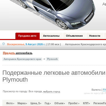
Продажа авто
Автосалоны
Объявления
Новости
Воскресенье,
9 Август 2026 г.
| 17:00 мск
| Авторынок Краснодарского кра
Продать
автомобиль
Plymouth
Авторынок Краснодарского края
Подержанные легковые автомобили
Plymouth
Валюта |
Р
Просмотр по городу: Все города,
выбрать город
цены по курсу ЦБ 
Фото
Марка
Цена, $
Год
Объем
Пробег
КПП
Регион/Г