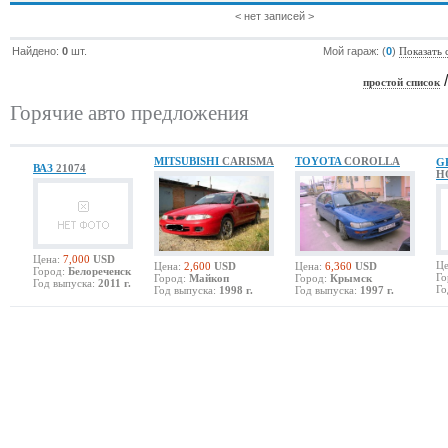
< нет записей >
Найдено:
0
шт.
Мой гараж: (
0
)
Показать 
простой список
Горячие авто предложения
MITSUBISHI
CARISMA
TOYOTA
COROLLA
G
ВАЗ
21074
H
Цена:
7,000
USD
Це
Цена:
2,600
USD
Цена:
6,360
USD
Город:
Белореченск
Го
Город:
Майкоп
Город:
Крымск
Год выпуска:
2011 г.
Го
Год выпуска:
1998 г.
Год выпуска:
1997 г.