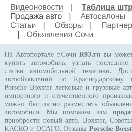
Видеоновости
|
Таблица шт
Продажа авто
|
Автосалоны
Статьи
|
Обзоры
|
Партне
|
Объявления Сочи
На Автопортале г.Сочи
R93.ru
вы может
купить автомобиль, узнать последние
статьи автомобильной тематики. Дос
автообъявлений по Краснодарскому
Porsche Boxster
легковые и грузовые авт
импортного и отечественного производ
можно бесплатно
разместить объявлен
автомобиля. Мы поможем вам
прода
приобрести новый авто. Boxster, Совет
КАСКО и ОСАГО. Отзывы
Porsche Boxst