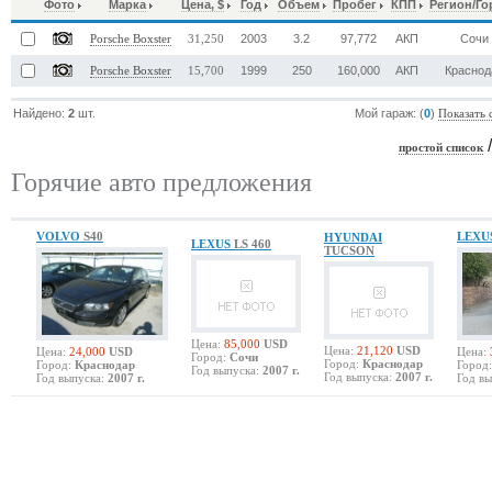
Фото
Марка
Цена, $
Год
Объем
Пробег
КПП
Регион/Го
2003
3.2
97,772
АКП
Сочи
Porsche Boxster
31,250
1999
250
160,000
АКП
Краснод
Porsche Boxster
15,700
Найдено:
2
шт.
Мой гараж: (
0
)
Показать 
простой список
Горячие авто предложения
VOLVO
S40
LEXU
HYUNDAI
LEXUS
LS 460
TUCSON
Цена:
85,000
USD
Цена:
21,120
USD
Цена:
24,000
USD
Цена:
Город:
Сочи
Город:
Краснодар
Город:
Краснодар
Город:
Год выпуска:
2007 г.
Год выпуска:
2007 г.
Год выпуска:
2007 г.
Год вы