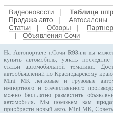
Видеоновости
|
Таблица шт
Продажа авто
|
Автосалоны
Статьи
|
Обзоры
|
Партне
|
Объявления Сочи
На Автопортале г.Сочи
R93.ru
вы может
купить автомобиль, узнать последние
статьи автомобильной тематики. Дос
автообъявлений по Краснодарскому кра
Mini MK
легковые и грузовые автом
импортного и отечественного производ
можно бесплатно
разместить объявлен
автомобиля. Мы поможем вам
прода
приобрести новый авто. Mini MK, Совет