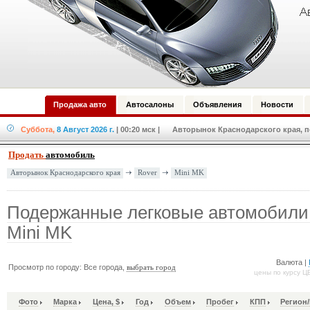
Продажа авто
Автосалоны
Объявления
Новости
Суббота,
8 Август 2026 г.
| 00:20 мск
| Авторынок Краснодарского края, по
Продать
автомобиль
Rover
Mini MK
Авторынок Краснодарского края
Подержанные легковые автомобили
Mini MK
Валюта |
Просмотр по городу: Все города,
выбрать город
цены по курсу Ц
Фото
Марка
Цена, $
Год
Объем
Пробег
КПП
Регион