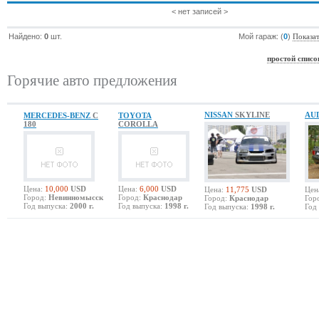
< нет записей >
Найдено:
0
шт.
Мой гараж: (
0
)
Показат
простой списо
Горячие авто предложения
NISSAN
SKYLINE
AU
MERCEDES-BENZ
C
TOYOTA
180
COROLLA
Цена:
10,000
USD
Цена:
6,000
USD
Цена:
11,775
USD
Цен
Город:
Невинномысск
Город:
Краснодар
Город:
Краснодар
Гор
Год выпуска:
2000 г.
Год выпуска:
1998 г.
Год выпуска:
1998 г.
Год