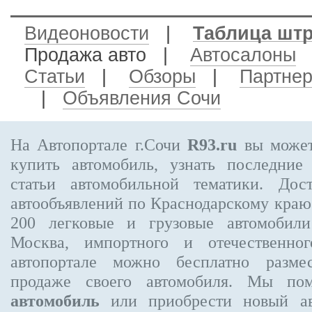
Видеоновости
|
Таблица шт
Продажа авто
|
Автосалоны
Статьи
|
Обзоры
|
Партне
|
Объявления Сочи
На Автопортале г.Сочи
R93.ru
вы может
купить автомобиль, узнать последние
статьи автомобильной тематики. Дос
автообъявлений по Краснодарскому кра
200
легковые и грузовые автомобили
Москва, импортного и отечественног
автопортале можно бесплатно
разме
продаже своего автомобиля. Мы п
автомобиль
или приобрести новый ав