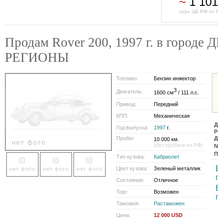
~
1 10
курс ЦБ РФ от 
Продам Rover 200, 1997 г. в городе
РЕГИОНЫ
Топливо:
Бензин инжектор
3
Двигатель:
1600 см
/ 111 л.с.
Привод:
Передний
КПП:
Механическая
Д
Год выпуска:
1997
г.
р
Пробег:
Д
10.000 км.
(без пробега по РФ)
№
П
Тип кузова:
Кабриолет
Цвет кузова:
Зеленый металлик
Состояние:
Отличное
Торг:
Возможен
Таможня:
Растаможен
Цена:
12 000 USD