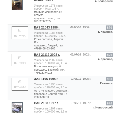
Kombi 1978 г.
г. Белоречен
Универсал, 1978 г.вып.
пробег - 0 км, 1.5 л.
машина для работы и
отдыха
продавец: макс, тел.
89182560255
ВАЗ 21043 1986 г.
09/06/10
1986 г.
850
г. Краснод
Универсал, 1986 г.вып.
пробег - 50,000 км, 1.5 л.
Реэкспортная, Фаркоп.
Все...
продавец: Андрей, тел.
+7918-68-53-166
ВАЗ 21112 2002 г.
01/07/16
2002 г.
870
г. Краснод
Универсал, 2002 г.вып.
пробег - 160,000 км, 1.5 л.
В машине заводской...
продавец: Василий, тел.
+79615374918
ЗАЗ 1105 1995 г.
23/05/11
1995 г.
900
г. Гиагинск
Универсал, 1995 г.вып.
пробег - 120,000 км, 1.0 л.
Авто не крашен, резина и...
продавец: Сергей, тел. +7
9282578541
ВАЗ 2108 1997 г.
07/05/11
1997 г.
970
г. Новороссий
Универсал, 1997 г.вып.
пробег - 100,000 км, 1.5 л.