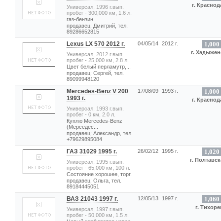
г. Краснод
Универсал, 1996 г.вып.
пробег - 300,000 км, 1.6 л.
газ-бензин
продавец: Дмитрий, тел.
89286652815
Lexus LX 570 2012 г.
04/05/14
2012 г.
1,000
г. Хадыжен
Универсал, 2012 г.вып.
пробег - 25,000 км, 2.8 л.
Цвет белый перламутр,...
продавец: Сергей, тел.
89099948120
Mercedes-Benz V 200
17/08/09
1993 г.
1,000
1993 г.
г. Краснод
Универсал, 1993 г.вып.
пробег - 0 км, 2.0 л.
Куплю Mercedes-Benz
(Мерседес...
продавец: Александр, тел.
+79629895084
ГАЗ 31029 1995 г.
26/02/12
1995 г.
1,020
г. Полтавск
Универсал, 1995 г.вып.
пробег - 65,000 км, 100 л.
Состояние хорошее, торг.
продавец: Ольга, тел.
89184445051
ВАЗ 21043 1997 г.
12/05/13
1997 г.
1,060
г. Тихоре
Универсал, 1997 г.вып.
пробег - 50,000 км, 1.5 л.