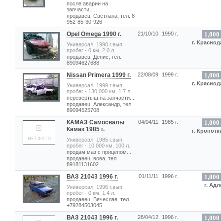
после аварии на
запчасти,...
продавец: Светлана, тел. 8-
952-85-30-926
Opel Omega 1990 г.
21/10/10
1990 г.
1,000
г. Краснод
Универсал, 1990 г.вып.
пробег - 0 км, 2.0 л.
продавец: Денис, тел.
89094627688
Nissan Primera 1999 г.
22/08/09
1999 г.
1,000
г. Краснод
Универсал, 1999 г.вып.
пробег - 130,000 км, 1.7 л.
перевертыш,на запчасти....
продавец: Александр, тел.
89094525708
КАМАЗ Самосвалы
04/04/11
1985 г.
1,000
Камаз 1985 г.
г. Кропотк
Универсал, 1985 г.вып.
пробег - 10,000 км, 100 л.
продам маз с прицепом...
продавец: вова, тел.
89181131602
ВАЗ 21043 1996 г.
01/11/11
1996 г.
1,000
г. Адл
Универсал, 1996 г.вып.
пробег - 0 км, 1.4 л.
продавец: Вячеслав, тел.
+79284503045
ВАЗ 21043 1996 г.
28/04/12
1996 г.
1,000