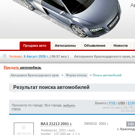
Продажа авто
Автосалоны
Объявления
Новости
Четверг,
6 Август 2026 г.
| 06:57 мск
| Авторынок Краснодарского края, по
Продать
автомобиль
Форма поиска
Авторынок Краснодарского края
Поиск автомобилей
Результат поиска автомобилей
Валюта |
РУБ
|
USD
|
EU
Просмотр по городу: Все города,
выбрать
цены по курсу ЦБ РФ 
город
02.05.20
ВАЗ 21213 2001 г.
29/03/10
2001 г.
145
г. Краснод
Универсал, 2001 г.вып.
пробег - 137,000 км, 1.7 л.