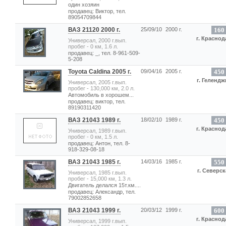
один хозяин
продавец: Виктор, тел.
89054709844
ВАЗ 21120 2000 г.
25/09/10
2000 г.
160
г. Краснод
Универсал, 2000 г.вып.
пробег - 0 км, 1.6 л.
продавец: _, тел. 8-961-509-
5-208
Toyota Caldina 2005 г.
09/04/16
2005 г.
450
г. Гелендж
Универсал, 2005 г.вып.
пробег - 130,000 км, 2.0 л.
Автомобиль в хорошем...
продавец: виктор, тел.
89190311420
ВАЗ 21043 1989 г.
18/02/10
1989 г.
450
г. Краснод
Универсал, 1989 г.вып.
пробег - 0 км, 1.5 л.
продавец: Антон, тел. 8-
918-329-08-18
ВАЗ 21043 1985 г.
14/03/16
1985 г.
550
г. Северск
Универсал, 1985 г.вып.
пробег - 15,000 км, 1.3 л.
Двигатель делался 15т.км....
продавец: Александр, тел.
79002852658
ВАЗ 21043 1999 г.
20/03/12
1999 г.
600
г. Краснод
Универсал, 1999 г.вып.