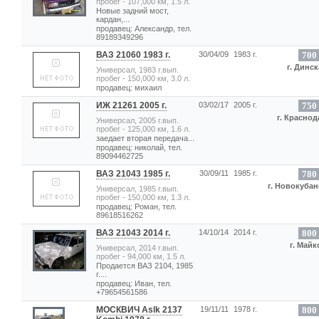
пробег - 107,000 км, 1.5 л.
Новые задний мост,
кардан,...
продавец: Александр, тел.
89189349296
ВАЗ 21060 1983 г.
30/04/09
1983 г.
700
г. Динск
Универсал, 1983 г.вып.
пробег - 150,000 км, 3.0 л.
продавец: михаил
ИЖ 21261 2005 г.
03/02/17
2005 г.
750
г. Краснод
Универсал, 2005 г.вып.
пробег - 125,000 км, 1.6 л.
заедает вторая передача...
продавец: николай, тел.
89094462725
ВАЗ 21043 1985 г.
30/09/11
1985 г.
780
г. Новокубан
Универсал, 1985 г.вып.
пробег - 150,000 км, 1.3 л.
продавец: Роман, тел.
89618516262
ВАЗ 21043 2014 г.
14/10/14
2014 г.
800
г. Майк
Универсал, 2014 г.вып.
пробег - 94,000 км, 1.5 л.
Продается ВАЗ 2104, 1985
г....
продавец: Иван, тел.
+79654561586
МОСКВИЧ Aslk 2137
19/11/11
1978 г.
800