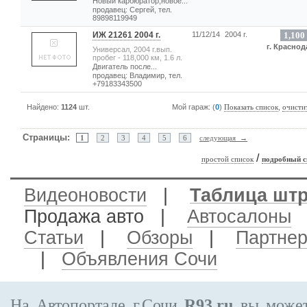
Новый карбюратор,новое...
продавец: Сергей, тел.
89898119949
ИЖ 21261 2004 г.
11/12/14
2004 г.
1,100
г. Краснод
Универсал, 2004 г.вып.
пробег - 118,000 км, 1.6 л.
Двигатель после...
продавец: Владимир, тел.
+79183343500
Найдено:
1124
шт.
Мой гараж: (
0
)
,
Показать список
очисти
Страницы:
1
2
3
4
5
6
следующая →
/
простой список
подробный с
Видеоновости
|
Таблица шт
Продажа авто
|
Автосалоны
Статьи
|
Обзоры
|
Партне
|
Объявления Сочи
На Автопортале г.Сочи
R93.ru
вы может