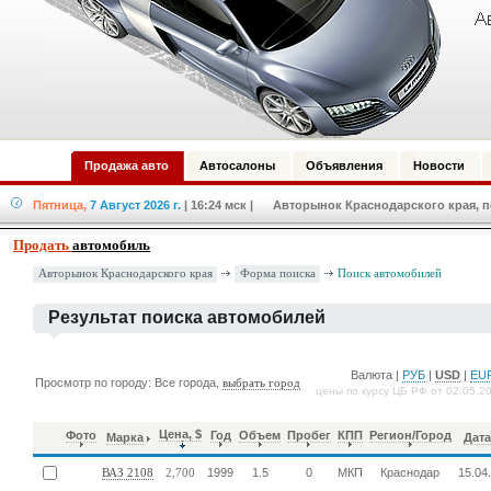
Продажа авто
Автосалоны
Объявления
Новости
Пятница,
7 Август 2026 г.
| 16:24 мск
| Авторынок Краснодарского края, по
Продать
автомобиль
Форма поиска
Авторынок Краснодарского края
Поиск автомобилей
Результат поиска автомобилей
Валюта |
РУБ
|
USD
|
EU
Просмотр по городу: Все города,
выбрать город
цены по курсу ЦБ РФ от 02.05.2
Цена, $
Фото
Год
Объем
Пробег
КПП
Регион/Город
Марка
Дат
1999
1.5
0
МКП
Краснодар
15.04
ВАЗ 2108
2,700