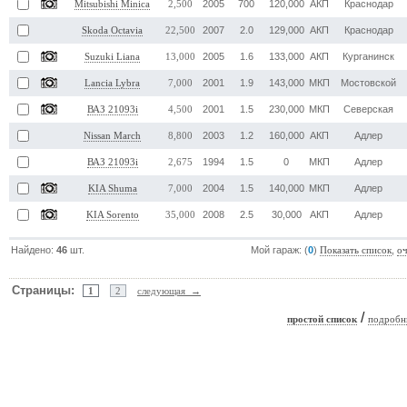
2005
700
120,000
АКП
Краснодар
Mitsubishi Minica
2,500
2007
2.0
129,000
АКП
Краснодар
Skoda Octavia
22,500
2005
1.6
133,000
АКП
Курганинск
Suzuki Liana
13,000
2001
1.9
143,000
МКП
Мостовской
Lancia Lybra
7,000
2001
1.5
230,000
МКП
Северская
ВАЗ 21093i
4,500
2003
1.2
160,000
АКП
Адлер
Nissan March
8,800
1994
1.5
0
МКП
Адлер
ВАЗ 21093i
2,675
2004
1.5
140,000
МКП
Адлер
KIA Shuma
7,000
2008
2.5
30,000
АКП
Адлер
KIA Sorento
35,000
Найдено:
46
шт.
Мой гараж: (
0
)
,
Показать список
о
Страницы:
1
2
следующая →
/
простой список
подробн