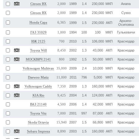
1989
1.4
230,000
МКП
Анапа
Citroen BX
2,000
1989
1.4
230,000
МКП
Сукко
Citroen BX
2,000
Архипо-
Honda Capa
6,365
1999
1.5
230,000
АКП
Осиповка
1994
100
100
МКП
Гулькевичи
ГАЗ 31029
1,000
2010
1.5
106,000
МКП
Краснодар
ИЖ 2125
700
2002
1.3
43,000
АКП
Краснодар
Toyota Will
8,450
1992
1.5
50,000
МКП
Краснодар
МОСКВИЧ 2141
800
2009
2.4
10,000
МКП
Краснодар
Volkswagen Multivan
35,000
2011
796
5,000
МКП
Краснодар
Daewoo Matiz
11,000
2009
1.3
160,000
МКП
Краснодар
Volkswagen Caddy
7,350
2004
1.4
124,000
АКП
Краснодар
KIA Rio
9,425
2006
1.4
42,000
МКП
Краснодар
ВАЗ 21140
4,500
2001
997
87,000
АКП
Краснодар
Toyota Vitz
7,000
2007
1.5
66,800
МКП
Краснодар
Skoda Octavia
15,940
2003
1.5
160,000
АКП
Краснодар
Subaru Impreza
8,890