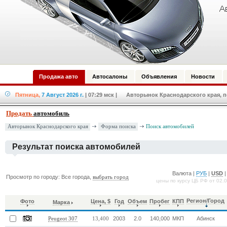
Продажа авто
Автосалоны
Объявления
Новости
Пятница,
7 Август 2026 г.
| 07:29 мск
| Авторынок Краснодарского края, по
Продать
автомобиль
Форма поиска
Авторынок Краснодарского края
Поиск автомобилей
Результат поиска автомобилей
Валюта |
РУБ
|
USD
Просмотр по городу: Все города,
выбрать город
цены по курсу ЦБ РФ от 02.
Регион/Город
Фото
Цена, $
Год
Объем
Пробег
КПП
Марка
2003
2.0
140,000
МКП
Абинск
Peugeot 307
13,400