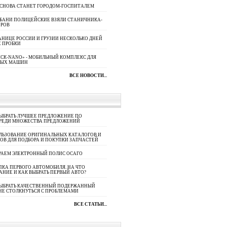
 СНОВА СТАНЕТ ГОРОДОМ-ГОСПИТАЛЕМ
УБАНИ ПОЛИЦЕЙСКИЕ ВЗЯЛИ СТАНИЧНИКА-
ОРОВ
АНИЦЕ РОССИИ И ГРУЗИИ НЕСКОЛЬКО ДНЕЙ
 ПРОБКИ
СК-NANO» - МОБИЛЬНЫЙ КОМПЛЕКС ДЛЯ
НЫХ МАШИН
ВСЕ НОВОСТИ...
ЫБРАТЬ ЛУЧШЕЕ ПРЕДЛОЖЕНИЕ ПО
СРЕДИ МНОЖЕСТВА ПРЕДЛОЖЕНИЙ
ЛЬЗОВАНИЕ ОРИГИНАЛЬНЫХ КАТАЛОГОВ И
ОВ ДЛЯ ПОДБОРА И ПОКУПКИ ЗАПЧАСТЕЙ
РАЕМ ЭЛЕКТРОННЫЙ ПОЛИС ОСАГО
КА ПЕРВОГО АВТОМОБИЛЯ. НА ЧТО
АНИЕ И КАК ВЫБРАТЬ ПЕРВЫЙ АВТО?
ВЫБРАТЬ КАЧЕСТВЕННЫЙ ПОДЕРЖАННЫЙ
НЕ СТОЛКНУТЬСЯ С ПРОБЛЕМАМИ
ВСЕ СТАТЬИ...