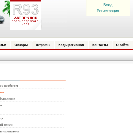
Вход
Регистрация
атьи
Обзоры
Штрафы
Коды регионов
Контакты
О сайте
 с пробегом
вто
бъявление
то
да
й поиск
пользователя