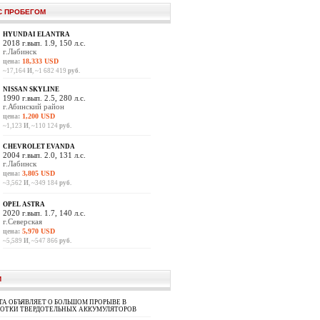
С ПРОБЕГОМ
HYUNDAI ELANTRA
2018 г.вып. 1.9, 150 л.с.
г.Лабинск
цена:
18,333 USD
~17,164
И
, ~1 682 419
руб.
NISSAN SKYLINE
1990 г.вып. 2.5, 280 л.с.
г.Абинский район
цена:
1,200 USD
~1,123
И
, ~110 124
руб.
CHEVROLET EVANDA
2004 г.вып. 2.0, 131 л.с.
г.Лабинск
цена:
3,805 USD
~3,562
И
, ~349 184
руб.
OPEL ASTRA
2020 г.вып. 1.7, 140 л.с.
г.Северская
цена:
5,970 USD
~5,589
И
, ~547 866
руб.
И
A ОБЪЯВЛЯЕТ О БОЛЬШОМ ПРОРЫВЕ В
БОТКИ ТВЕРДОТЕЛЬНЫХ АККУМУЛЯТОРОВ