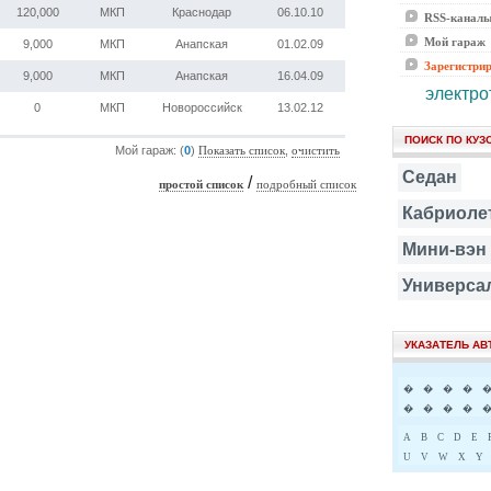
120,000
МКП
Краснодар
06.10.10
RSS-канал
Мой гараж
9,000
МКП
Анапская
01.02.09
Зарегистри
9,000
МКП
Анапская
16.04.09
электро
0
МКП
Новороссийск
13.02.12
ПОИСК ПО КУЗ
Мой гараж: (
0
)
,
Показать список
очистить
Седан
/
простой список
подробный список
Кабриоле
Мини-вэн
Универса
УКАЗАТЕЛЬ А
�
�
�
�
�
�
�
�
A
B
C
D
E
U
V
W
X
Y