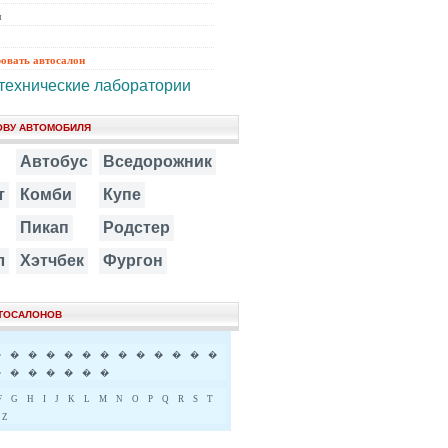
ы
ровать автосалон
технические лаборатории
ОВУ АВТОМОБИЛЯ
Автобус
Вседорожник
т
Комби
Купе
Пикап
Родстер
л
Хэтчбек
Фургон
ВТОСАЛОНОВ
�
�
�
�
�
�
�
�
�
�
�
�
�
�
�
�
�
�
�
�
F
G
H
I
J
K
L
M
N
O
P
Q
R
S
T
Z