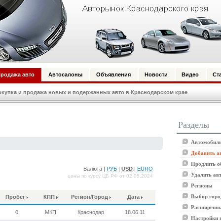
родажа авто
Автосалоны
Объявления
Новости
Видео
Ст
купка и продажа новых и подержанных авто в Краснодарском крае
Разделы
Автомобили
Добавить а
Продлить о
Валюта |
РУБ
|
USD
|
EURO
Удалить ав
цены по курсу ЦБ РФ от 02.05.2024
Регионы
Выбор горо
Пробег
КПП
Регион/Город
Дата
Расширенны
0
МКП
Краснодар
18.06.11
Настройки 