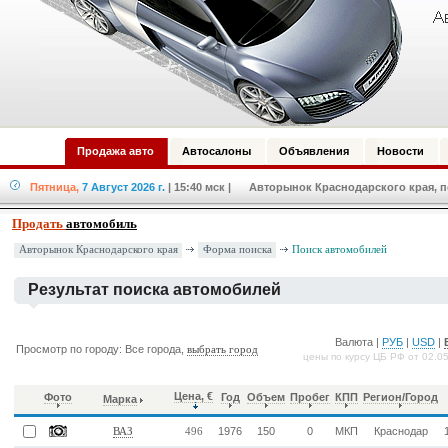
Продажа авто
Автосалоны
Объявления
Новости
Пятница,
7 Август 2026 г.
| 15:40 мск
| Авторынок Краснодарского края, по
Продать
автомобиль
Форма поиска
Авторынок Краснодарского края
Поиск автомобилей
Результат поиска автомобилей
Валюта |
РУБ
|
USD
|
Просмотр по городу: Все города,
выбрать город
цены по курсу ЦБ РФ от 02.0
Цена, €
Фото
Год
Объем
Пробег
КПП
Регион/Город
Марка
1976
150
0
МКП
Краснодар
ВАЗ
496