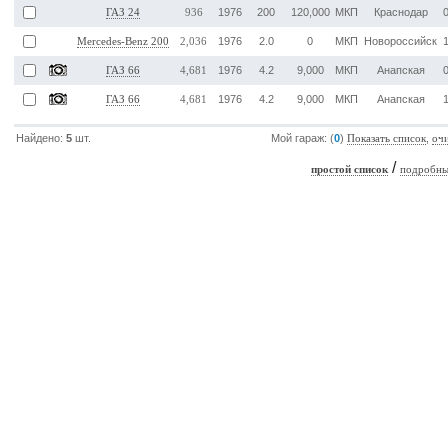
1976
200
120,000
МКП
Краснодар
ГАЗ 24
936
1976
2.0
0
МКП
Новороссийск
Mercedes-Benz 200
2,036
1976
4.2
9,000
МКП
Анапская
ГАЗ 66
4,681
1976
4.2
9,000
МКП
Анапская
ГАЗ 66
4,681
Найдено:
5
шт.
Мой гараж: (
0
)
,
Показать список
оч
/
простой список
подробны