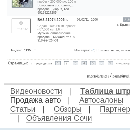
пробег - 200,000 км, 100 л.
В хорошем состоянии,...
продавец: Дарья, тел.
89189227205
ВАЗ 21074 2006 г.
07/02/11
2006 г.
3,5
г. Крас
Седан, 2006 г.вып. пробег
- 87,000 км, 1.6 л.
Музыка, сигнализация,...
продавец: Михаил, тел. 8-
918-99-324-31
Найдено:
1135
шт.
Мой гараж: (
0
)
,
Показать список
очист
Страницы:
← предыдущая
1
2
3
4
5
6
7
следующ
→
/
простой список
подробный 
Видеоновости
|
Таблица шт
Продажа авто
|
Автосалоны
Статьи
|
Обзоры
|
Партне
|
Объявления Сочи