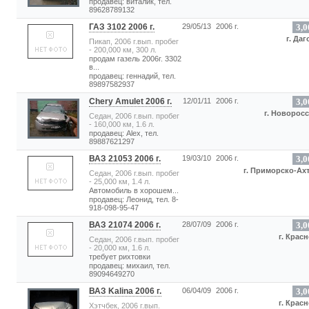
продавец: виталик, тел.
89628789132
ГАЗ 3102 2006 г.
29/05/13
2006 г.
3,0
г. Да
Пикап, 2006 г.вып. пробег
- 200,000 км, 300 л.
продам газель 2006г. 3302
в...
продавец: геннадий, тел.
89897582937
Chery Amulet 2006 г.
12/01/11
2006 г.
3,0
г. Новорос
Седан, 2006 г.вып. пробег
- 160,000 км, 1.6 л.
продавец: Alex, тел.
89887621297
ВАЗ 21053 2006 г.
19/03/10
2006 г.
3,0
г. Приморско-Ах
Седан, 2006 г.вып. пробег
- 25,000 км, 1.4 л.
Автомобиль в хорошем...
продавец: Леонид, тел. 8-
918-098-95-47
ВАЗ 21074 2006 г.
28/07/09
2006 г.
3,0
г. Крас
Седан, 2006 г.вып. пробег
- 20,000 км, 1.6 л.
требует рихтовки
продавец: михаил, тел.
89094649270
ВАЗ Kalina 2006 г.
06/04/09
2006 г.
3,0
г. Крас
Хэтчбек, 2006 г.вып.