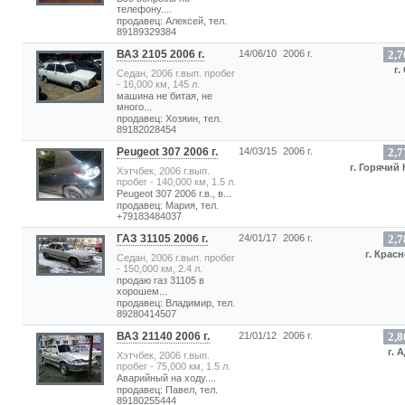
телефону....
продавец: Алексей, тел.
89189329384
ВАЗ 2105 2006 г.
14/06/10
2006 г.
2,7
г.
Седан, 2006 г.вып. пробег
- 16,000 км, 145 л.
машина не битая, не
много...
продавец: Хозяин, тел.
89182028454
Peugeot 307 2006 г.
14/03/15
2006 г.
2,7
г. Горячий
Хэтчбек, 2006 г.вып.
пробег - 140,000 км, 1.5 л.
Peugeot 307 2006 г.в., в...
продавец: Мария, тел.
+79183484037
ГАЗ 31105 2006 г.
24/01/17
2006 г.
2,7
г. Крас
Седан, 2006 г.вып. пробег
- 150,000 км, 2.4 л.
продаю газ 31105 в
хорошем...
продавец: Владимир, тел.
89280414507
ВАЗ 21140 2006 г.
21/01/12
2006 г.
2,8
г. 
Хэтчбек, 2006 г.вып.
пробег - 75,000 км, 1.5 л.
Аварийный на ходу....
продавец: Павел, тел.
89180255444