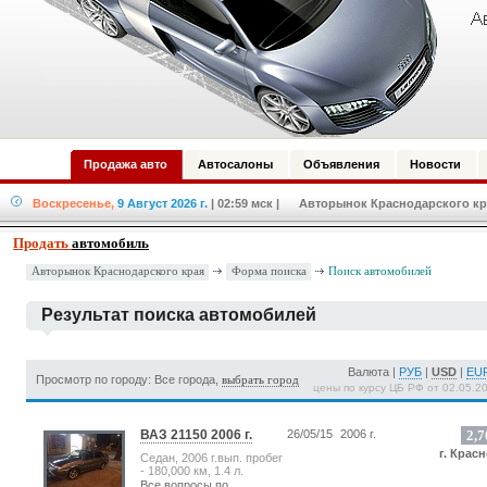
Продажа авто
Автосалоны
Объявления
Новости
Воскресенье,
9 Август 2026 г.
| 02:59 мск
| Авторынок Краснодарского кра
Продать
автомобиль
Форма поиска
Авторынок Краснодарского края
Поиск автомобилей
Результат поиска автомобилей
Валюта |
РУБ
|
USD
|
EU
Просмотр по городу: Все города,
выбрать город
цены по курсу ЦБ РФ от 02.05.2
ВАЗ 21150 2006 г.
26/05/15
2006 г.
2,7
г. Крас
Седан, 2006 г.вып. пробег
- 180,000 км, 1.4 л.
Все вопросы по