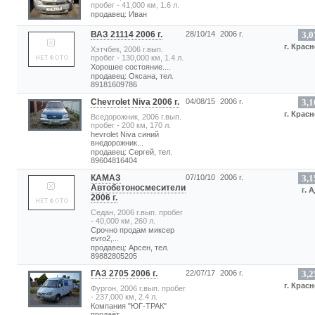
пробег - 41,000 км, 1.6 л.
продавец: Иван
ВАЗ 21114 2006 г.
28/10/14
2006 г.
3,0
г. Крас
Хэтчбек, 2006 г.вып.
пробег - 130,000 км, 1.4 л.
Хорошее состояние....
продавец: Оксана, тел.
89181609786
Chevrolet Niva 2006 г.
04/08/15
2006 г.
3,1
г. Крас
Вседорожник, 2006 г.вып.
пробег - 200 км, 170 л.
hevrolet Niva синий
внедорожник...
продавец: Сергей, тел.
89604816404
КАМАЗ
07/10/10
2006 г.
3,1
Автобетоносмесители
г. 
2006 г.
Седан, 2006 г.вып. пробег
- 40,000 км, 260 л.
Срочно продам миксер
evro2,...
продавец: Арсен, тел.
89882805205
ГАЗ 2705 2006 г.
22/07/17
2006 г.
3,2
г. Крас
Фургон, 2006 г.вып. пробег
- 237,000 км, 2.4 л.
Компания "ЮГ-ТРАК"
продаёт...