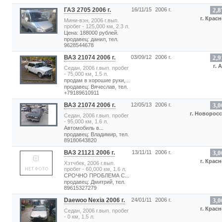
ГАЗ 2705 2006 г.
16/11/15
2006 г.
2,8
г. Крас
Мини-вэн, 2006 г.вып.
пробег - 125,000 км, 2.3 л.
Цена: 188000 рублей.
продавец: данил, тел.
9628544678
ВАЗ 21074 2006 г.
03/09/12
2006 г.
2,9
г. 
Седан, 2006 г.вып. пробег
- 75,000 км, 1.5 л.
продам в хорошие руки,...
продавец: Вячеслав, тел.
+79189610911
ВАЗ 21074 2006 г.
12/05/13
2006 г.
3,0
г. Новорос
Седан, 2006 г.вып. пробег
- 95,000 км, 1.6 л.
Автомобиль в...
продавец: Владимир, тел.
89180643820
ВАЗ 21121 2006 г.
13/11/11
2006 г.
3,0
г. Крас
Хэтчбек, 2006 г.вып.
пробег - 60,000 км, 1.6 л.
СРОЧНО ПРОБЛЕМА С...
продавец: Дмитрий, тел.
89615327279
Daewoo Nexia 2006 г.
24/01/11
2006 г.
3,0
г. Крас
Седан, 2006 г.вып. пробег
- 0 км, 1.5 л.