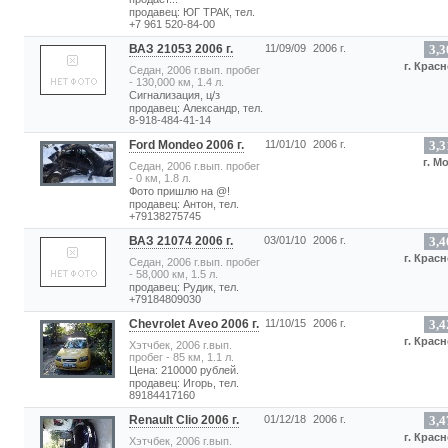
продавец: ЮГ ТРАК, тел.
+7 961 520-84-00
ВАЗ 21053 2006 г.
11/09/09
2006 г.
3,3
г. Крас
Седан, 2006 г.вып. пробег
- 130,000 км, 1.4 л.
Сигнализация, ц/з
продавец: Александр, тел.
8-918-484-41-14
Ford Mondeo 2006 г.
11/01/10
2006 г.
3,3
г. М
Седан, 2006 г.вып. пробег
- 0 км, 1.8 л.
Фото пришлю на @!
продавец: Антон, тел.
+79138275745
ВАЗ 21074 2006 г.
03/01/10
2006 г.
3,4
г. Крас
Седан, 2006 г.вып. пробег
- 58,000 км, 1.5 л.
продавец: Рудик, тел.
+79184809030
Chevrolet Aveo 2006 г.
11/10/15
2006 г.
3,4
г. Крас
Хэтчбек, 2006 г.вып.
пробег - 85 км, 1.1 л.
Цена: 210000 рублей.
продавец: Игорь, тел.
89184417160
Renault Clio 2006 г.
01/12/18
2006 г.
3,4
г. Крас
Хэтчбек, 2006 г.вып.