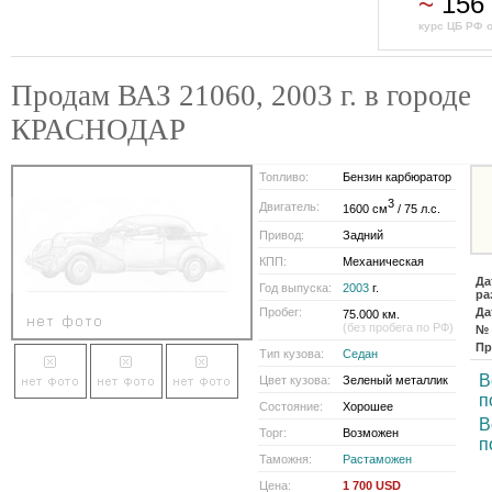
~
156
курс ЦБ РФ о
Продам ВАЗ 21060, 2003 г. в городе
КРАСНОДАР
Топливо:
Бензин карбюратор
3
Двигатель:
1600 см
/ 75 л.с.
Привод:
Задний
КПП:
Механическая
Да
Год выпуска:
2003
г.
ра
Пробег:
Да
75.000 км.
(без пробега по РФ)
№ 
Пр
Тип кузова:
Седан
В
Цвет кузова:
Зеленый металлик
п
Состояние:
Хорошее
В
Торг:
Возможен
п
Таможня:
Растаможен
Цена:
1 700 USD