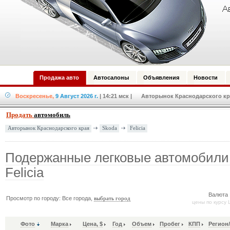
Продажа авто
Автосалоны
Объявления
Новости
Воскресенье,
9 Август 2026 г.
| 14:21 мск
| Авторынок Краснодарского кра
Продать
автомобиль
Skoda
Felicia
Авторынок Краснодарского края
Подержанные легковые автомобили
Felicia
Валюта 
Просмотр по городу: Все города,
выбрать город
цены по курсу 
Фото
Марка
Цена, $
Год
Объем
Пробег
КПП
Регион