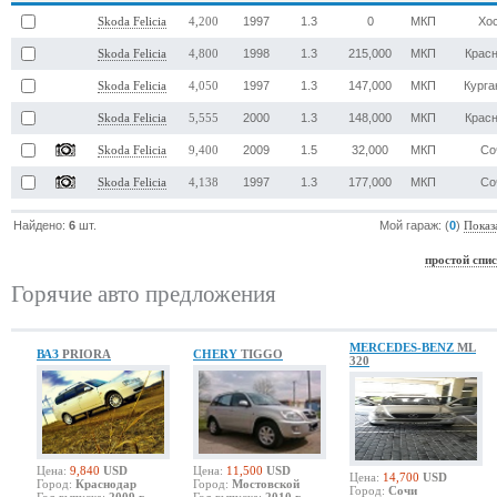
1997
1.3
0
МКП
Хо
Skoda Felicia
4,200
1998
1.3
215,000
МКП
Крас
Skoda Felicia
4,800
1997
1.3
147,000
МКП
Курга
Skoda Felicia
4,050
2000
1.3
148,000
МКП
Крас
Skoda Felicia
5,555
2009
1.5
32,000
МКП
Со
Skoda Felicia
9,400
1997
1.3
177,000
МКП
Со
Skoda Felicia
4,138
Найдено:
6
шт.
Мой гараж: (
0
)
Показ
простой спи
Горячие авто предложения
MERCEDES-BENZ
ML
ВАЗ
PRIORA
CHERY
TIGGO
320
Цена:
9,840
USD
Цена:
11,500
USD
Цена:
14,700
USD
Город:
Краснодар
Город:
Мостовской
Город:
Сочи
Год выпуска:
2009 г.
Год выпуска:
2010 г.