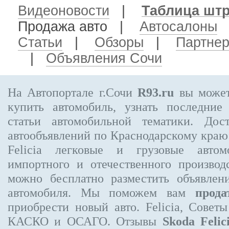
Видеоновости
|
Таблица шт
Продажа авто
|
Автосалоны
Статьи
|
Обзоры
|
Партне
|
Объявления Сочи
На Автопортале г.Сочи
R93.ru
вы может
купить автомобиль, узнать последние
статьи автомобильной тематики. Дос
автообъявлений по Краснодарскому кра
Felicia
легковые и грузовые автомо
импортного и отечественного производ
можно бесплатно
разместить объявлен
автомобиля. Мы поможем вам
прода
приобрести новый авто. Felicia, Совет
КАСКО и ОСАГО. Отзывы
Skoda Felic