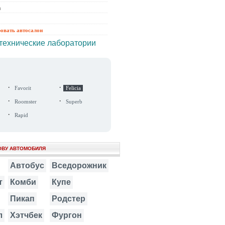
ы
ровать автосалон
технические лаборатории
·
·
Favorit
Felicia
·
·
Roomster
Superb
·
Rapid
ОВУ АВТОМОБИЛЯ
Автобус
Вседорожник
т
Комби
Купе
Пикап
Родстер
л
Хэтчбек
Фургон