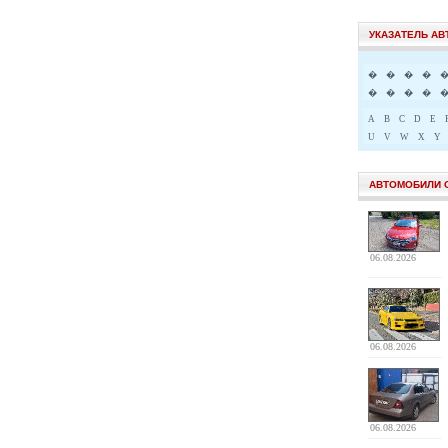
УКАЗАТЕЛЬ А
�
�
�
�
�
�
�
�
A
B
C
D
E
U
V
W
X
Y
АВТОМОБИЛИ 
06.08.2026
06.08.2026
06.08.2026