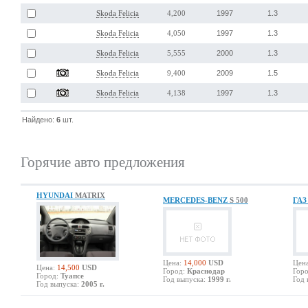
1997
1.3
Skoda Felicia
4,200
1997
1.3
Skoda Felicia
4,050
2000
1.3
Skoda Felicia
5,555
2009
1.5
Skoda Felicia
9,400
1997
1.3
Skoda Felicia
4,138
Найдено:
6
шт.
Горячие авто предложения
HYUNDAI
MATRIX
MERCEDES-BENZ
S 500
ГА
Цена:
14,000
USD
Цена
Цена:
14,500
USD
Город:
Краснодар
Горо
Город:
Туапсе
Год выпуска:
1999 г.
Год 
Год выпуска:
2005 г.