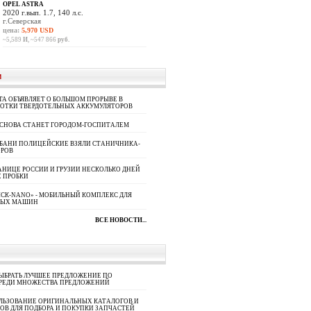
OPEL ASTRA
2020 г.вып. 1.7, 140 л.с.
г.Северская
цена:
5,970 USD
~5,589
И
, ~547 866
руб.
И
A ОБЪЯВЛЯЕТ О БОЛЬШОМ ПРОРЫВЕ В
БОТКИ ТВЕРДОТЕЛЬНЫХ АККУМУЛЯТОРОВ
 СНОВА СТАНЕТ ГОРОДОМ-ГОСПИТАЛЕМ
УБАНИ ПОЛИЦЕЙСКИЕ ВЗЯЛИ СТАНИЧНИКА-
ОРОВ
АНИЦЕ РОССИИ И ГРУЗИИ НЕСКОЛЬКО ДНЕЙ
 ПРОБКИ
СК-NANO» - МОБИЛЬНЫЙ КОМПЛЕКС ДЛЯ
НЫХ МАШИН
ВСЕ НОВОСТИ...
ЫБРАТЬ ЛУЧШЕЕ ПРЕДЛОЖЕНИЕ ПО
СРЕДИ МНОЖЕСТВА ПРЕДЛОЖЕНИЙ
ЛЬЗОВАНИЕ ОРИГИНАЛЬНЫХ КАТАЛОГОВ И
ОВ ДЛЯ ПОДБОРА И ПОКУПКИ ЗАПЧАСТЕЙ