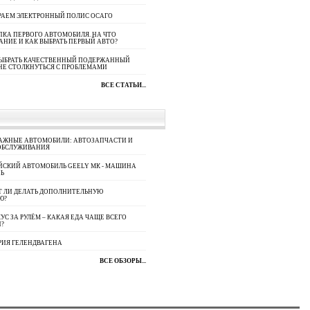
РАЕМ ЭЛЕКТРОННЫЙ ПОЛИС ОСАГО
КА ПЕРВОГО АВТОМОБИЛЯ. НА ЧТО
АНИЕ И КАК ВЫБРАТЬ ПЕРВЫЙ АВТО?
ВЫБРАТЬ КАЧЕСТВЕННЫЙ ПОДЕРЖАННЫЙ
НЕ СТОЛКНУТЬСЯ С ПРОБЛЕМАМИ
ВСЕ СТАТЬИ...
АЖНЫЕ АВТОМОБИЛИ: АВТОЗАПЧАСТИ И
ОБСЛУЖИВАНИЯ
ЙСКИЙ АВТОМОБИЛЬ GEELY МК - МАШИНА
Ь
Т ЛИ ДЕЛАТЬ ДОПОЛНИТЕЛЬНУЮ
Ю?
УС ЗА РУЛЁМ – КАКАЯ ЕДА ЧАЩЕ ВСЕГО
П?
РИЯ ГЕЛЕНДВАГЕНА
ВСЕ ОБЗОРЫ...