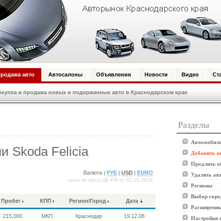
родажа авто
Автосалоны
Объявления
Новости
Видео
Ст
купка и продажа новых и подержанных авто в Краснодарском крае
Разделы
Автомобили
 Skoda Felicia
Добавить а
Продлить о
Валюта |
РУБ
|
USD
|
EURO
Удалить ав
цены по курсу ЦБ РФ от 02.05.2024
Регионы
Выбор горо
Пробег
КПП
Регион/Город
Дата
Расширенны
215,000
МКП
Краснодар
19.12.08
Настройки 