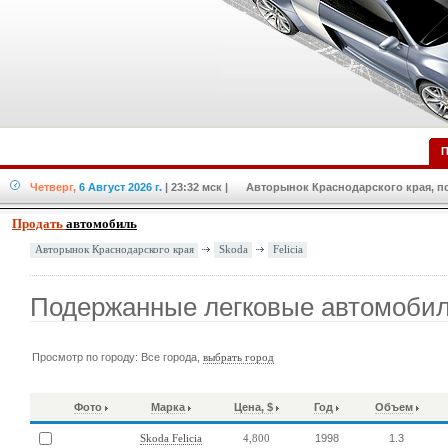
П
Четверг,
6 Август 2026 г.
| 23:32 мск
| Авторынок Краснодарского края, по
Продать
автомобиль
Skoda
Felicia
Авторынок Краснодарского края
Подержанные легковые автомобили
Просмотр по городу: Все города,
выбрать город
Фото
Марка
Цена, $
Год
Объем
1998
1.3
Skoda Felicia
4,800