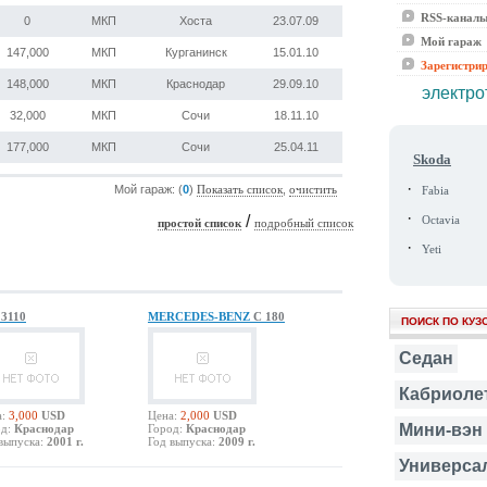
RSS-канал
0
МКП
Хоста
23.07.09
Мой гараж
147,000
МКП
Курганинск
15.01.10
Зарегистри
148,000
МКП
Краснодар
29.09.10
электро
32,000
МКП
Сочи
18.11.10
177,000
МКП
Сочи
25.04.11
Skoda
·
Мой гараж: (
0
)
,
Показать список
очистить
Fabia
·
/
Octavia
простой список
подробный список
·
Yeti
З
3110
MERCEDES-BENZ
C 180
ПОИСК ПО КУЗ
Седан
Кабриоле
:
3,000
USD
Цена:
2,000
USD
Мини-вэн
д:
Краснодар
Город:
Краснодар
выпуска:
2001 г.
Год выпуска:
2009 г.
Универса