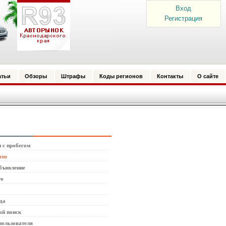
Вход
Регистрация
атьи
Обзоры
Штрафы
Коды регионов
Контакты
О сайте
 с пробегом
вто
бъявление
то
да
й поиск
пользователя