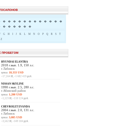
ВТОСАЛОНОВ
�
�
�
�
�
�
�
�
�
�
�
�
�
�
�
�
�
�
�
�
F
G
H
I
J
K
L
M
N
O
P
Q
R
S
T
Z
С ПРОБЕГОМ
HYUNDAI ELANTRA
2018 г.вып. 1.9, 150 л.с.
г.Лабинск
цена:
18,333 USD
~17,164
И
, ~1 682 419
руб.
NISSAN SKYLINE
1990 г.вып. 2.5, 280 л.с.
г.Абинский район
цена:
1,200 USD
~1,123
И
, ~110 124
руб.
CHEVROLET EVANDA
2004 г.вып. 2.0, 131 л.с.
г.Лабинск
цена:
3,805 USD
~3,562
И
, ~349 184
руб.