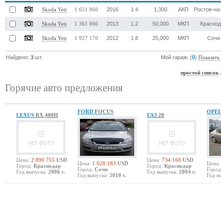
2016
1.4
1,300
АКП
Ростов-на
Skoda Yeti
1 651 860
2013
1.2
50,000
МКП
Красно
Skoda Yeti
1 361 866
2012
1.8
25,000
МКП
Сочи
Skoda Yeti
1 927 170
Найдено:
3
шт.
Мой гараж: (
0
)
Показать
простой список
Горячие авто предложения
FORD
FOCUS
OPE
LEXUS
RX 400H
ГАЗ
20
Цена:
2 890 755
USD
Цена:
734 160
USD
Цена:
1 628 183
USD
Цена:
Город:
Краснодар
Город:
Краснодар
Город:
Сочи
Город
Год выпуска:
2006 г.
Год выпуска:
2004 г.
Год выпуска:
2010 г.
Год в