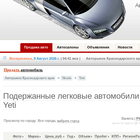
Продажа авто
Автосалоны
Объявления
Новости
Воскресенье,
9 Август 2026 г.
| 04:41 мск
| Авторынок Краснодарского кра
Продать
автомобиль
Skoda
Yeti
Авторынок Краснодарского края
Подержанные легковые автомобили
Yeti
Валюта |
Р
Просмотр по городу: Все города,
выбрать город
цены по курсу ЦБ 
Фото
Марка
Цена, руб.
Год
Объем
Пробег
КПП
Регион/Г