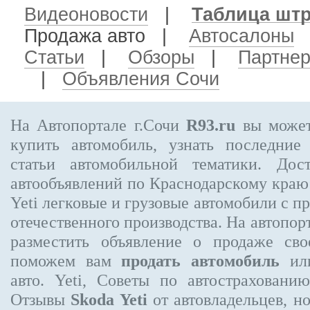
Видеоновости
|
Таблица шт
Продажа авто
|
Автосалоны
Статьи
|
Обзоры
|
Партне
|
Объявления Сочи
На Автопортале г.Сочи
R93.ru
вы может
купить автомобиль, узнать последние
статьи автомобильной тематики. Дос
автообъявлений по Краснодарскому кра
Yeti
легковые и грузовые автомобили с пр
отечественного производства. На автопо
разместить объявление
о продаже свое
поможем вам
продать автомобиль
или
авто. Yeti, Советы по автострахова
Отзывы
Skoda Yeti
от автовладельцев, н