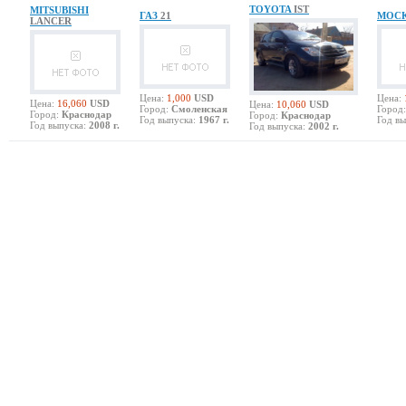
TOYOTA
IST
MITSUBISHI
ГАЗ
21
МОС
LANCER
Цена:
1,000
USD
Цена:
Цена:
16,060
USD
Цена:
10,060
USD
Город:
Смоленская
Город:
Город:
Краснодар
Город:
Краснодар
Год выпуска:
1967 г.
Год вы
Год выпуска:
2008 г.
Год выпуска:
2002 г.