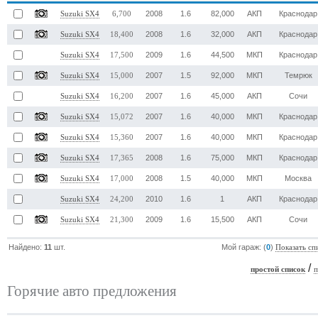
2008
1.6
82,000
АКП
Краснодар
Suzuki SX4
6,700
2008
1.6
32,000
АКП
Краснодар
Suzuki SX4
18,400
2009
1.6
44,500
МКП
Краснодар
Suzuki SX4
17,500
2007
1.5
92,000
МКП
Темрюк
Suzuki SX4
15,000
2007
1.6
45,000
АКП
Сочи
Suzuki SX4
16,200
2007
1.6
40,000
МКП
Краснодар
Suzuki SX4
15,072
2007
1.6
40,000
МКП
Краснодар
Suzuki SX4
15,360
2008
1.6
75,000
МКП
Краснодар
Suzuki SX4
17,365
2008
1.5
40,000
МКП
Москва
Suzuki SX4
17,000
2010
1.6
1
АКП
Краснодар
Suzuki SX4
24,200
2009
1.6
15,500
АКП
Сочи
Suzuki SX4
21,300
Найдено:
11
шт.
Мой гараж: (
0
)
Показать сп
/
простой список
п
Горячие авто предложения