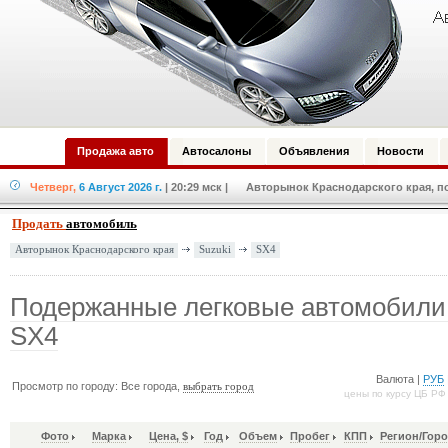
Продажа авто
Автосалоны
Объявления
Новости
Четверг,
6 Август 2026 г.
| 20:29 мск
| Авторынок Краснодарского края, по
Продать
автомобиль
Suzuki
SX4
Авторынок Краснодарского края
Подержанные легковые автомобили 
SX4
Валюта |
РУБ
Просмотр по городу: Все города,
выбрать город
цены по курсу ЦБ РФ
Фото
Марка
Цена, $
Год
Объем
Пробег
КПП
Регион/Гор