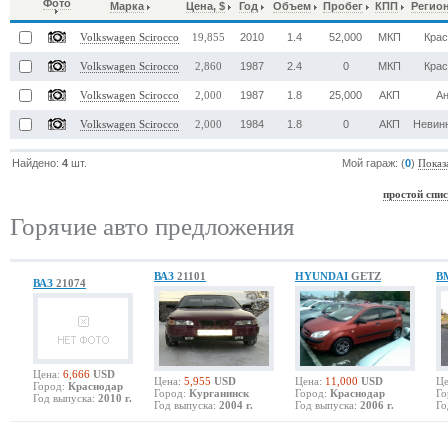
Фото
Марка
Цена, $
Год
Объем
Пробег
КПП
Регио
2010
1.4
52,000
МКП
Кра
Volkswagen Scirocco
19,855
1987
2.4
0
МКП
Кра
Volkswagen Scirocco
2,860
1987
1.8
25,000
АКП
А
Volkswagen Scirocco
2,000
1984
1.8
0
АКП
Невин
Volkswagen Scirocco
2,000
Найдено:
4
шт.
Мой гараж: (
0
)
Показ
простой спи
Горячие авто предложения
ВАЗ
21101
HYUNDAI
GETZ
B
ВАЗ
21074
Цена:
6,666
USD
Цена:
5,955
USD
Цена:
11,000
USD
Це
Город:
Краснодар
Город:
Курганинск
Город:
Краснодар
Го
Год выпуска:
2010 г.
Год выпуска:
2004 г.
Год выпуска:
2006 г.
Го