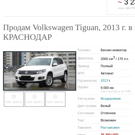
~
3 2
курс ЦБ РФ
Продам Volkswagen Tiguan, 2013 г. в
КРАСНОДАР
Топливо:
Бензин инжектор
3
Двигатель:
2000 см
/ 170 л.с.
Привод:
Полный
КПП:
Автомат
Год выпуска:
2013
г.
Пробег:
9.000 км.
(без пробега по РФ)
Тип кузова:
Вседорожник
Цвет кузова:
Белый
Состояние:
Отличное
Торг:
Возможен
Таможня:
Растаможен
Цена:
35 200 USD