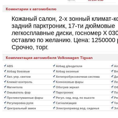
Коментарии к автомобилю
Кожаный салон, 2-х зонный климат-к
задний парктроник, 17-ти дюймовые
легкосплавные диски, госномер Х 03
оставлю по желанию. Цена: 1250000 
Срочно, торг.
Комплектация автомобиля Volkswagen Tiguan
ABS
Airbag д/водителя
Ai
Airbag боковые
Airbag оконные
Bre
Авт. упр. светом
Антипробуксовочная система
Да
Климат-контроль
Ксеноновые фары
Ле
Магнитола
Обогрев зеркал
Об
Омыватель фар
Парктроник
По
Противотуманные фары
Регул. сид. вод. по высоте
Рег
Регулировка руля
Сигнализация
То
Центральный замок
Электропривод вод. сиденья
Эл