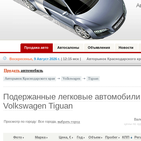
Продажа авто
Автосалоны
Объявления
Новости
Воскресенье,
9 Август 2026 г.
| 12:15 мск
| Авторынок Краснодарского кра
Продать
автомобиль
Volkswagen
Tiguan
Авторынок Краснодарского края
Подержанные легковые автомобили
Volkswagen Tiguan
Вал
Просмотр по городу: Все города,
выбрать город
цены по ку
Фото
Марка
Цена, €
Год
Объем
Пробег
КПП
Рег