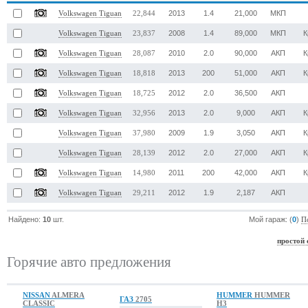
2013
1.4
21,000
МКП
Volkswagen Tiguan
22,844
2008
1.4
89,000
МКП
К
Volkswagen Tiguan
23,837
2010
2.0
90,000
АКП
К
Volkswagen Tiguan
28,087
2013
200
51,000
АКП
К
Volkswagen Tiguan
18,818
2012
2.0
36,500
АКП
Volkswagen Tiguan
18,725
2013
2.0
9,000
АКП
К
Volkswagen Tiguan
32,956
2009
1.9
3,050
АКП
К
Volkswagen Tiguan
37,980
2012
2.0
27,000
АКП
К
Volkswagen Tiguan
28,139
2011
200
42,000
АКП
К
Volkswagen Tiguan
14,980
2012
1.9
2,187
АКП
Volkswagen Tiguan
29,211
Найдено:
10
шт.
Мой гараж: (
0
)
П
простой 
Горячие авто предложения
NISSAN
ALMERA
HUMMER
HUMMER
ГАЗ
2705
CLASSIC
H3