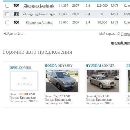
2007
2.4
119,000
МКП
Кра
Zhongxing Landmark
14,355
2007
2.4
0
МКП
Кра
Zhongxing Grand Tiger
12,830
2007
2.4
28,000
МКП
Кра
Zhongxing Admiral
19,000
Найдено:
3
шт.
Мой гараж: (
0
)
Показ
простой спи
Горячие авто предложения
HONDA
ODYSSEY
HYUNDAI
SONATA
P
OPEL
COMBO
Цена:
12,000
USD
Цена:
25,937
USD
Цена:
4,975
USD
Це
Город:
Краснодар
Город:
Краснодар
Город:
Краснодар
Го
Год выпуска:
2008 г.
Год выпуска:
2005 г.
Год выпуска:
2006 г.
Го