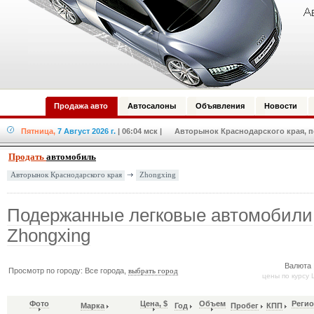
Продажа авто
Автосалоны
Объявления
Новости
Пятница,
7 Август 2026 г.
| 06:04 мск
| Авторынок Краснодарского края, по
Продать
автомобиль
Zhongxing
Авторынок Краснодарского края
Подержанные легковые автомобили
Zhongxing
Валюта 
Просмотр по городу: Все города,
выбрать город
цены по курсу 
Фото
Цена, $
Объем
Регио
Марка
Год
Пробег
КПП