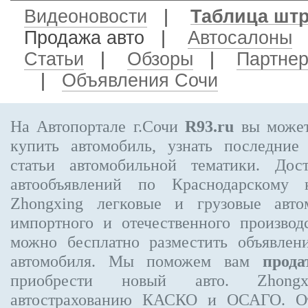
Видеоновости
|
Таблица шт
Продажа авто
|
Автосалоны
Статьи
|
Обзоры
|
Партне
|
Объявления Сочи
На Автопортале г.Сочи
R93.ru
вы может
купить автомобиль, узнать последние
статьи автомобильной тематики. Дос
автообъявлений по Краснодарскому
Zhongxing
легковые и грузовые авто
импортного и отечественного производ
можно бесплатно
разместить объявлен
автомобиля. Мы поможем вам
прода
приобрести новый авто. Zhong
автострахованию КАСКО и ОСАГО. 