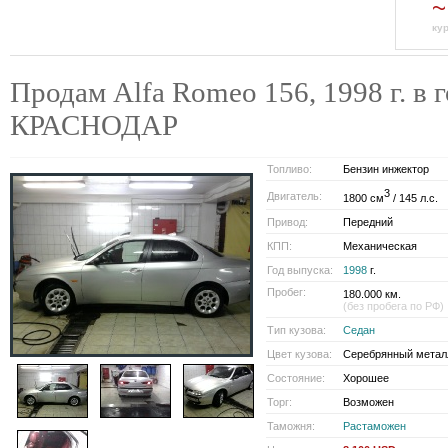
~
ку
Продам Alfa Romeo 156, 1998 г. в 
КРАСНОДАР
Топливо:
Бензин инжектор
3
Двигатель:
1800 см
/ 145 л.с.
Привод:
Передний
КПП:
Механическая
Год выпуска:
1998
г.
Пробег:
180.000 км.
(без пробега по РФ)
Тип кузова:
Седан
Цвет кузова:
Серебрянный метал
Состояние:
Хорошее
Торг:
Возможен
Таможня:
Растаможен