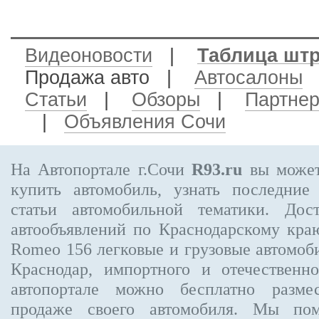
Видеоновости
|
Таблица шт
Продажа авто
|
Автосалоны
Статьи
|
Обзоры
|
Партне
|
Объявления Сочи
На Автопортале г.Сочи
R93.ru
вы может
купить автомобиль, узнать последние
статьи автомобильной тематики. Дос
автообъявлений по Краснодарскому кр
Romeo 156
легковые и грузовые автомоби
Краснодар, импортного и отечественно
автопортале можно бесплатно
разме
продаже своего автомобиля. Мы п