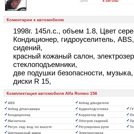
Цена:
8 100 USD
Коментарии к автомобилю
1998г. 145л.с., объем 1.8, Цвет сер
Кондиционер, гидроуселитель, ABS,
сидений,
красный кожаный салон, электрозер
стеклоподъемники,
две подушки безопасности, музыка,
диски R 15,
Комплектация автомобиля Alfa Romeo 156
ABS
Airbag д/водителя
Airbag д/пассажира
Аудиоподготовка
ГУ
Кондиционер
Корректор фар
Ле
Магнитола
Обогрев сидений
Пр
Регул. сид. вод. по высоте
Регулировка руля
То
Центральный замок
Электростекла