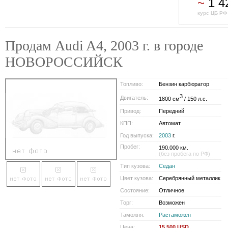
~
1 4
курс ЦБ РФ 
Продам Audi A4, 2003 г. в городе
НОВОРОССИЙСК
Топливо:
Бензин карбюратор
3
Двигатель:
1800 см
/ 150 л.с.
Привод:
Передний
КПП:
Автомат
Год выпуска:
2003
г.
Пробег:
190.000 км.
(без пробега по РФ)
Тип кузова:
Седан
Цвет кузова:
Серебрянный металлик
Состояние:
Отличное
Торг:
Возможен
Таможня:
Растаможен
Цена:
15 500 USD