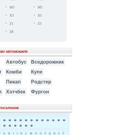
·
·
M3
M5
·
·
X3
X5
·
·
Z1
Z3
·
Z8
ОВУ АВТОМОБИЛЯ
Автобус
Вседорожник
т
Комби
Купе
Пикап
Родстер
л
Хэтчбек
Фургон
ВТОСАЛОНОВ
�
�
�
�
�
�
�
�
�
�
�
�
�
�
�
�
�
�
�
�
F
G
H
I
J
K
L
M
N
O
P
Q
R
S
T