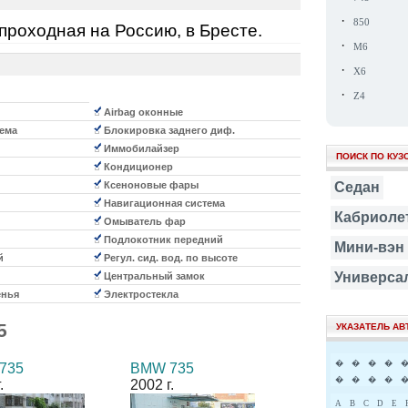
·
850
проходная на Россию, в Бресте.
·
M6
·
X6
·
Z4
Airbag оконные
ема
Блокировка заднего диф.
Иммобилайзер
ПОИСК ПО КУЗ
Кондиционер
Ксеноновые фары
Седан
Навигационная система
Кабриоле
Омыватель фар
Подлокотник передний
Мини-вэн
й
Регул. сид. вод. по высоте
Универса
Центральный замок
енья
Электростекла
5
УКАЗАТЕЛЬ А
�
�
�
�
735
BMW 735
�
�
�
�
.
2002 г.
A
B
C
D
E