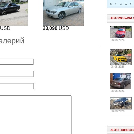
U
V
W
X
Y
АВТОМОБИЛИ 
USD
23,090
USD
алерий
08.08.2026
08.08.2026
08.08.2026
08.08.2026
АВТО НОВОСТ