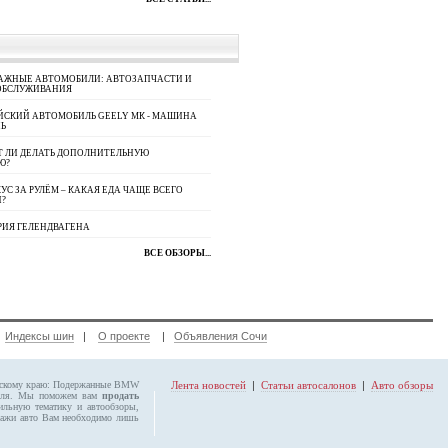
АЖНЫЕ АВТОМОБИЛИ: АВТОЗАПЧАСТИ И
ОБСЛУЖИВАНИЯ
ЙСКИЙ АВТОМОБИЛЬ GEELY МК - МАШИНА
Ь
Т ЛИ ДЕЛАТЬ ДОПОЛНИТЕЛЬНУЮ
Ю?
УС ЗА РУЛЁМ – КАКАЯ ЕДА ЧАЩЕ ВСЕГО
П?
РИЯ ГЕЛЕНДВАГЕНА
ВСЕ ОБЗОРЫ...
|
Индексы шин
|
О проекте
|
Объявления Сочи
рскому краю:
Подержанные BMW
Лента новостей
|
Статьи автосалонов
|
Авто обзоры
биля. Мы поможем вам
продать
ильную тематику и автообзоры,
ажи авто Вам необходимо лишь