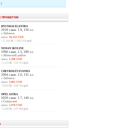
Z
С ПРОБЕГОМ
HYUNDAI ELANTRA
2018 г.вып. 1.9, 150 л.с.
г.Лабинск
цена:
18,333 USD
~17,164
И
, ~1 682 419
руб.
NISSAN SKYLINE
1990 г.вып. 2.5, 280 л.с.
г.Абинский район
цена:
1,200 USD
~1,123
И
, ~110 124
руб.
CHEVROLET EVANDA
2004 г.вып. 2.0, 131 л.с.
г.Лабинск
цена:
3,805 USD
~3,562
И
, ~349 184
руб.
OPEL ASTRA
2020 г.вып. 1.7, 140 л.с.
г.Северская
цена:
5,970 USD
~5,589
И
, ~547 866
руб.
И