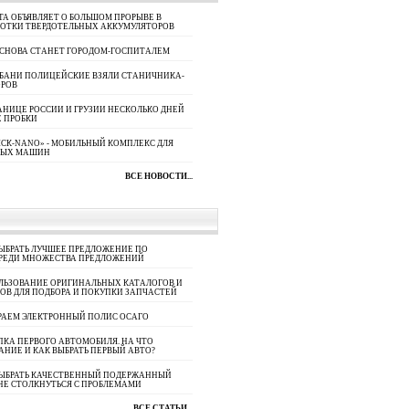
A ОБЪЯВЛЯЕТ О БОЛЬШОМ ПРОРЫВЕ В
БОТКИ ТВЕРДОТЕЛЬНЫХ АККУМУЛЯТОРОВ
 СНОВА СТАНЕТ ГОРОДОМ-ГОСПИТАЛЕМ
УБАНИ ПОЛИЦЕЙСКИЕ ВЗЯЛИ СТАНИЧНИКА-
ОРОВ
АНИЦЕ РОССИИ И ГРУЗИИ НЕСКОЛЬКО ДНЕЙ
 ПРОБКИ
СК-NANO» - МОБИЛЬНЫЙ КОМПЛЕКС ДЛЯ
НЫХ МАШИН
ВСЕ НОВОСТИ...
ЫБРАТЬ ЛУЧШЕЕ ПРЕДЛОЖЕНИЕ ПО
СРЕДИ МНОЖЕСТВА ПРЕДЛОЖЕНИЙ
ЛЬЗОВАНИЕ ОРИГИНАЛЬНЫХ КАТАЛОГОВ И
ОВ ДЛЯ ПОДБОРА И ПОКУПКИ ЗАПЧАСТЕЙ
РАЕМ ЭЛЕКТРОННЫЙ ПОЛИС ОСАГО
КА ПЕРВОГО АВТОМОБИЛЯ. НА ЧТО
АНИЕ И КАК ВЫБРАТЬ ПЕРВЫЙ АВТО?
ВЫБРАТЬ КАЧЕСТВЕННЫЙ ПОДЕРЖАННЫЙ
НЕ СТОЛКНУТЬСЯ С ПРОБЛЕМАМИ
ВСЕ СТАТЬИ...