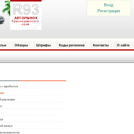
Вход
Регистрация
атьи
Обзоры
Штрафы
Коды регионов
Контакты
О сайте
 с пробегом
вто
бъявление
то
да
й поиск
пользователя