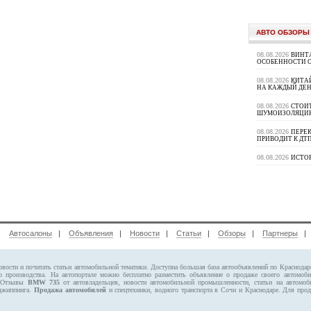
АВТО ОБЗОРЫ
08.08.2026
ВИНТ
ОСОБЕННОСТИ 
08.08.2026
КИТА
НА КАЖДЫЙ ДЕН
08.08.2026
СТОИ
ШУМОИЗОЛЯЦИ
08.08.2026
ПЕРЕК
ПРИВОДИТ К ДТ
08.08.2026
ИСТО
|
Автосалоны
|
Объявления
|
Новости
|
Статьи
|
Обзоры
|
Партнеры
овости и почитать статьи автомобильной тематики. Доступна большая база автообъявлений по Краснода
о производства. На автопортале можно бесплатно
разместить объявление
о продаже своего автомо
. Отзывы
BMW 735
от автовладельцев, новости автомобильной промышленности, статьи на автомоб
 джиппинга.
Продажа автомобилей
и спецтехники, водного транспорта в Сочи и Краснодаре.
Для прод