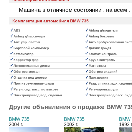
Машина в отличном состоянии , на всем , 
Комплектация автомобиля BMW 735
ABS
Airbag д/водителя
Airbag д/пассажира
Airbag боковые
Авт. упр. светом
Антипробуксовочная сист
Бортовой компьютер
Датчик дождя
Катализатор
Климат-контроль
Корректор фар
Круиз-контроль
Легкосплавные диски
Магнитола
Обогрев зеркал
Обогрев сидений
Отделка под дерево
Парктроник
Противотуманные фары
Разд. спинка задн. сидени
Регул. сид. пасс. по высоте
Регулировка руля
Электропривод вод. сиденья
Электропривод пасс. сид
Другие объявления о продаже
BMW 73
BMW 735
BMW 735
BMW 
2004 г.
2002 г.
1992 г