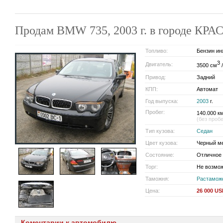
Продам BMW 735, 2003 г. в городе КР
Топливо:
Бензин ин
3
Двигатель:
3500 см
/
Привод:
Задний
КПП:
Автомат
Год выпуска:
2003
г.
Пробег:
140.000 км
(без проб
Тип кузова:
Седан
Цвет кузова:
Черный м
Состояние:
Отличное
Торг:
Не возмо
Таможня:
Растамож
Цена:
26 000 U
Коментарии к автомобилю