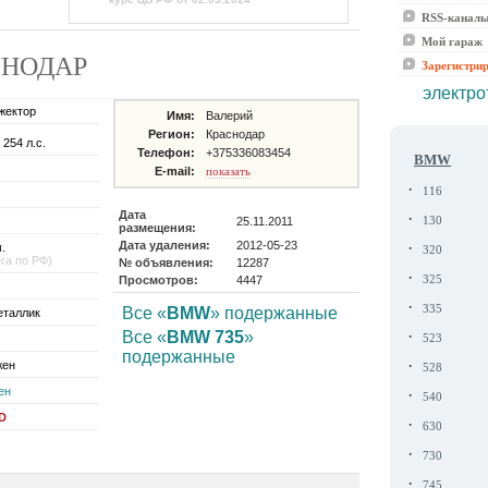
RSS-канал
Мой гараж
АСНОДАР
Зарегистри
электро
жектор
Имя:
Валерий
Регион:
Краснодар
 254 л.с.
Телефон:
+375336083454
BMW
E-mail:
показать
·
116
Дата
·
25.11.2011
130
размещения:
Дата удаления:
2012-05-23
·
.
320
ега по РФ)
№ объявления:
12287
·
Просмотров:
4447
325
·
335
Все «
BMW
» подержанные
еталлик
·
Все «
BMW 735
»
523
подержанные
·
жен
528
ен
·
540
SD
·
630
·
730
·
745