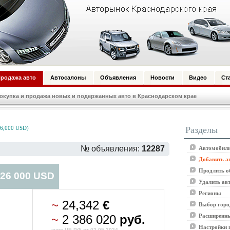
родажа авто
Автосалоны
Объявления
Новости
Видео
Ст
купка и продажа новых и подержанных авто в Краснодарском крае
Разделы
6,000 USD)
№ объявления:
12287
Автомобили
Добавить а
Продлить о
 26 000 USD
Удалить ав
Регионы
~
24,342
€
Выбор горо
~
2 386 020
руб.
Расширенны
Настройки 
курс ЦБ РФ от 02.05.2024