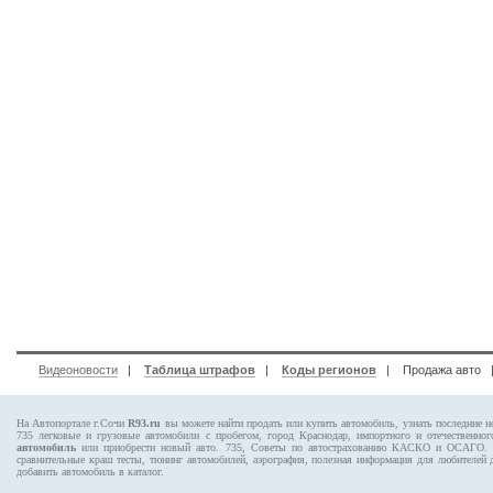
Видеоновости
|
Таблица штрафов
|
Коды регионов
|
Продажа авто
На Автопортале г.Сочи
R93.ru
вы можете найти продать или купить автомобиль, узнать последние н
735
легковые и грузовые автомобили с пробегом, город Краснодар, импортного и отечественног
автомобиль
или приобрести новый авто. 735, Советы по автострахованию КАСКО и ОСАГО
сравнительные краш тесты, тюнинг автомобилей, аэрография, полезная информация для любителей
добавить автомобиль в каталог.