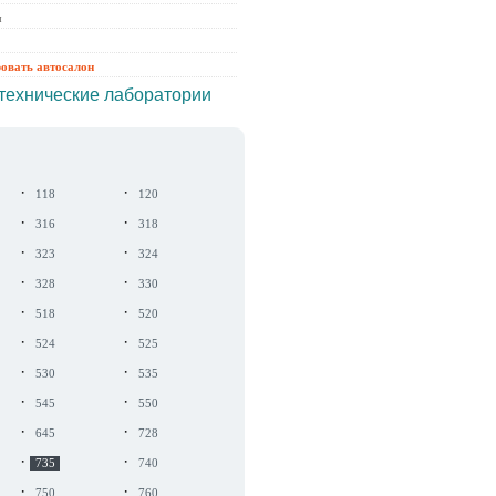
ы
ровать автосалон
технические лаборатории
·
·
118
120
·
·
316
318
·
·
323
324
·
·
328
330
·
·
518
520
·
·
524
525
·
·
530
535
·
·
545
550
·
·
645
728
·
·
735
740
·
·
750
760