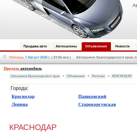
Продажа авто
Автосалоны
Объявления
Новости
Пятница,
7 Август 2026 г.
| 23:56 мск
| Авторынок Краснодарского края, по
Продать
автомобиль
Авторынок Краснодарского края
Объявления
Регионы
КРАСНОДАР
Города:
(
8844
)
(
61
)
Краснодар
Пашковский
(
21
)
(
26
)
Ленина
Старокорсунская
КРАСНОДАР