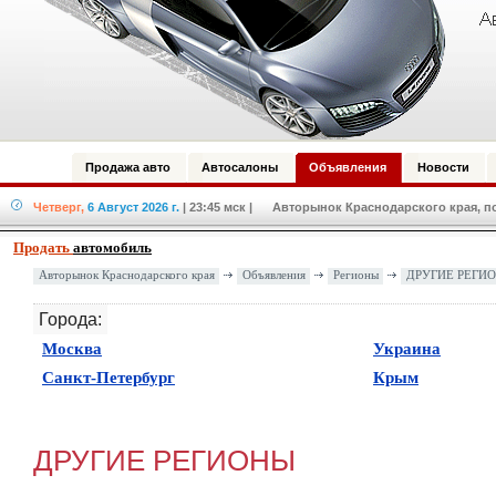
Продажа авто
Автосалоны
Объявления
Новости
Четверг,
6 Август 2026 г.
| 23:45 мск
| Авторынок Краснодарского края, по
Продать
автомобиль
Авторынок Краснодарского края
Объявления
Регионы
ДРУГИЕ РЕГИ
Города:
(
1060
)
(
172
)
Москва
Украина
(
211
)
(
49
)
Санкт-Петербург
Крым
ДРУГИЕ РЕГИОНЫ