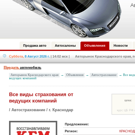
Продажа авто
Автосалоны
Объявления
Новости
Суббота,
8 Август 2026 г.
| 14:02 мск
| Авторынок Краснодарского края, по
Продать
автомобиль
Авторынок Краснодарского края
→
Объявления
→
Aвтострахование
→ Все виды
ведущих компаний
Все виды страхования от
ведущих компаний
цена:
/ Aвтострахование / г. Краснодар
курс ЦБ РФ 
Предложение:
Регион:
КРАСНОД