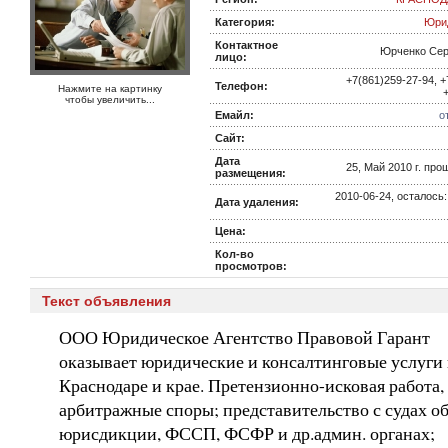
Категория:
Юрид
Контактное
Юрченко Сер
лицо:
+7(861)259-27-94, +
Телефон:
Нажмите на картинку
чтобы увеличить...
Емайл:
о
Сайт:
Дата
25, Май 2010 г. прош
размещения:
2010-06-24, осталось
Дата удаления:
Цена:
Кол-во
просмотров:
Текст объявления
ООО Юридическое Агентство Правовой Гарант
оказывает юридические и консалтинговые услуги 
Краснодаре и крае. Претензионно-исковая работа,
арбитражные споры; представительство с судах о
юрисдикции, ФССП, ФСФР и др.админ. органах;