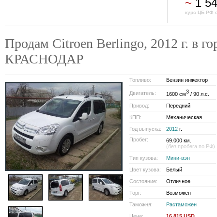
~
1 5
курс ЦБ РФ о
Продам Citroen Berlingo, 2012 г. в го
КРАСНОДАР
Топливо:
Бензин инжектор
3
Двигатель:
1600 см
/ 90 л.с.
Привод:
Передний
КПП:
Механическая
Год выпуска:
2012
г.
Пробег:
69.000 км.
(без пробега по РФ)
Тип кузова:
Мини-вэн
Цвет кузова:
Белый
Состояние:
Отличное
Торг:
Возможен
Таможня:
Растаможен
Цена:
16 815 USD